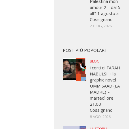
Palestina mon
amour 2 – dal 5
all’11 agosto a
Cossignano
23 LUG, 2026
POST PIÙ POPOLARI
BLOG
i corti di FARAH
NABULSI + la
graphic novel
UMM SAAD (LA
MADRE) –
martedì ore
21.00
Cossignano
8 AGO, 2026
LA STORIA