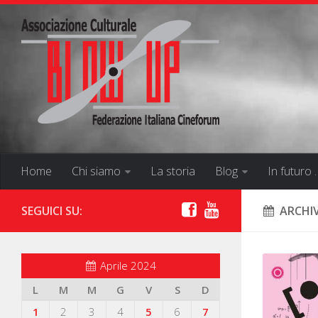
Home
Chi siamo
La storia
Blog
In futuro 
SEGUICI SU:
ARCHI
Aprile 2024
L
M
M
G
V
S
D
1
2
3
4
5
6
7