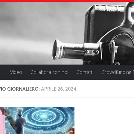
…
Video
Collabora con noi
Contatti
Crowdfunding D
VIO GIORNALIERO:
APRILE 26, 2024