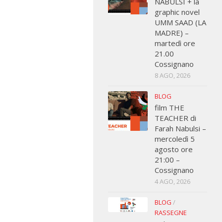
NABULSI + la
graphic novel
UMM SAAD (LA
MADRE) –
martedì ore
21.00
Cossignano
8 AGO, 2026
BLOG
film THE
TEACHER di
Farah Nabulsi –
mercoledì 5
agosto ore
21:00 –
Cossignano
4 AGO, 2026
BLOG
/
RASSEGNE