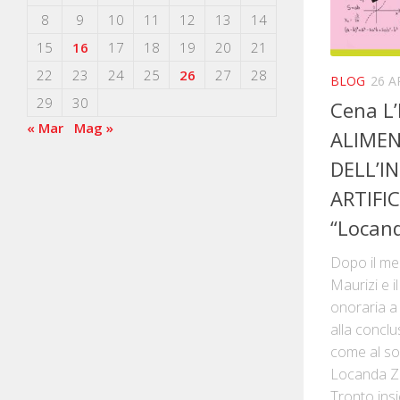
8
9
10
11
12
13
14
15
16
17
18
19
20
21
22
23
24
25
26
27
28
BLOG
26 A
29
30
Cena L
« Mar
Mag »
ALIMEN
DELL’I
ARTIFIC
“Locan
Dopo il me
Maurizi e i
onoraria a
alla concl
come al sol
Locanda Z
Tronto ins