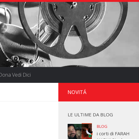
ona Vedi Dici
NOVITÁ
LE ULTIME DA BLOG
BLOG
i corti di FARAH