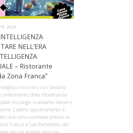
PR, 2024
’INTELLIGENZA
TARE NELL’ERA
NTELLIGENZA
IALE – Ristorante
da Zona Franca”
raviglioso incontro con Stefania
l conferimento della cittadinanza
 Julian Assange, ci avviamo davvero
usione. L’ultimo appuntamento è
ito una cena conviviale presso la
ona Franca a San Benedetto del
ieme ad una grande amica la