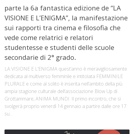
parte la 6a fantastica edizione de “LA
VISIONE E L’ENIGMA”, la manifestazione
sui rapporti tra cinema e filosofia che
vede come relatrici e relatori
studentesse e studenti delle scuole
secondarie di 2° grado.
LA VISIONE E L’ENIGMA quest’anno è meravigliosamente
dedicata al multiverso femminile e intitolata FEMMINILE
PLURALE e come al solito è inserita nell’ambito della più
ampia stagione culturale dell’associazione Blow Up di
Grottammare, ANIMA MUNDI. Il primo incontro, che si
svolgerà proprio venerdì 14 gennaio a partire dalle ore 17
su...