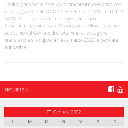
Un’altra perla per iniziare positivamente il nuovo anno con
la rassegna teatrale ONOMATOPEICOS: IL VAGITO DELLA
PAROLA, a cura dell’attore e regista Vincenzo Di
Bonaventura, promossa all’Associazione Blow Up e con il
patrocinio del Comune di Grottammare; la stagione
teatrale (che si svilupperà fino a marzo 2022) è dedicata
all’indagine...
SEGUICI SU:
Gennaio 2022
L
M
M
G
V
S
D