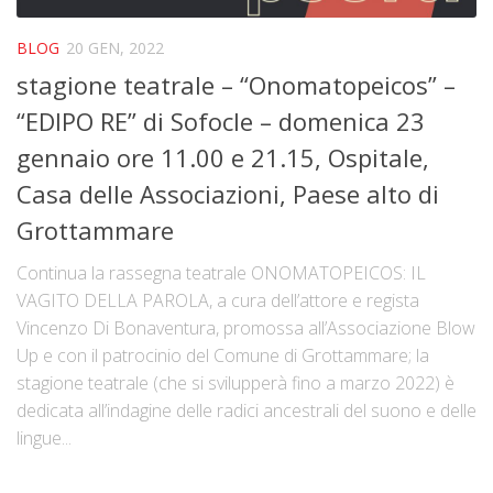
BLOG
20 GEN, 2022
stagione teatrale – “Onomatopeicos” –
“EDIPO RE” di Sofocle – domenica 23
gennaio ore 11.00 e 21.15, Ospitale,
Casa delle Associazioni, Paese alto di
Grottammare
Continua la rassegna teatrale ONOMATOPEICOS: IL
VAGITO DELLA PAROLA, a cura dell’attore e regista
Vincenzo Di Bonaventura, promossa all’Associazione Blow
Up e con il patrocinio del Comune di Grottammare; la
stagione teatrale (che si svilupperà fino a marzo 2022) è
dedicata all’indagine delle radici ancestrali del suono e delle
lingue...