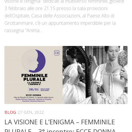
visione e l’enigma” dedicati al multiverso femminile, giovedì
3 febbraio alle ore 21.15 presso la sala proiezioni
dell’Ospitale, Casa delle Associazioni, al Paese Alto di
Grottammare, c’è un appuntamento imperdibile per la
rassegna “Anima...
BLOG
27 GEN, 2022
LA VISIONE E L’ENIGMA – FEMMINILE
PLURALE – 3° incontro: ECCE DONNA