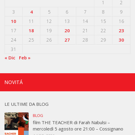
1
2
3
4
5
6
7
8
9
10
11
12
13
14
15
16
17
18
19
20
21
22
23
24
25
26
27
28
29
30
31
« Dic
Feb »
NOVITÁ
LE ULTIME DA BLOG
BLOG
film THE TEACHER di Farah Nabulsi –
mercoledì 5 agosto ore 21:00 – Cossignano