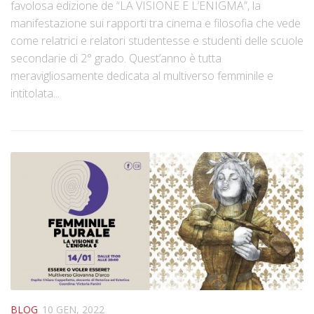
favolosa edizione de “LA VISIONE E L’ENIGMA”, la
manifestazione sui rapporti tra cinema e filosofia che vede
come relatrici e relatori studentesse e studenti delle scuole
secondarie di 2° grado. Quest’anno è tutta
meravigliosamente dedicata al multiverso femminile e
intitolata...
BLOG
10 GEN, 2022