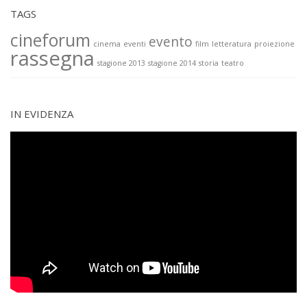
TAGS
cineforum
evento
cinema
eventi
film
letteratura
proiezione
rassegna
stagione 2013
stagione 2014
storia
teatro
IN EVIDENZA