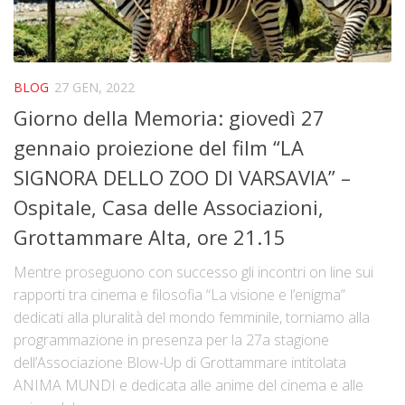
BLOG
27 GEN, 2022
Giorno della Memoria: giovedì 27
gennaio proiezione del film “LA
SIGNORA DELLO ZOO DI VARSAVIA” –
Ospitale, Casa delle Associazioni,
Grottammare Alta, ore 21.15
Mentre proseguono con successo gli incontri on line sui
rapporti tra cinema e filosofia “La visione e l’enigma”
dedicati alla pluralità del mondo femminile, torniamo alla
programmazione in presenza per la 27a stagione
dell’Associazione Blow-Up di Grottammare intitolata
ANIMA MUNDI e dedicata alle anime del cinema e alle