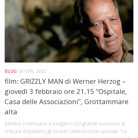
La storia
Blog
Eventi
Rassegne
In futuro …
Video
BLOG
30 GEN, 2022
Collabora con noi
film: GRIZZLY MAN di Werner Herzog –
Contatti
giovedì 3 febbraio ore 21.15 “Ospitale,
Crowdfunding Dona Vedi Dici
Casa delle Associazioni”, Grottammare
alta
Mentre continuano a svolgersi con grande successo di
critica e di pubblico gli incontri della sezione speciale “La