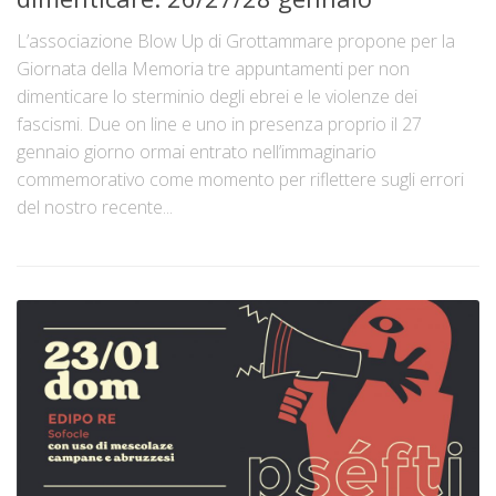
L’associazione Blow Up di Grottammare propone per la
Giornata della Memoria tre appuntamenti per non
dimenticare lo sterminio degli ebrei e le violenze dei
fascismi. Due on line e uno in presenza proprio il 27
gennaio giorno ormai entrato nell’immaginario
commemorativo come momento per riflettere sugli errori
del nostro recente...