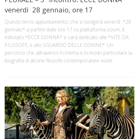
venerdì 28 gennaio, ore 17
Questo terzo appuntamento, che si svolgerà venerdì *28
gennaio* a partire dalle ore 17 su piattaforma zoom, è
intitolato *ECCE DONNA* e sarà dedicato alle *VITE DA
FILOSOFE, e allo SGUARDO DELLE DONNE*. Un
percorso che attraverso il cinema e in modo particolare la
biografia di alcune filosofe contemporanee vuole...