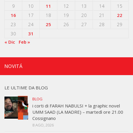
9
10
11
12
13
14
15
16
17
18
19
20
21
22
23
24
25
26
27
28
29
30
31
« Dic
Feb »
NOVITÁ
LE ULTIME DA BLOG
BLOG
i corti di FARAH NABULSI + la graphic novel
UMM SAAD (LA MADRE) – martedì ore 21.00
Cossignano
8 AGO, 2026