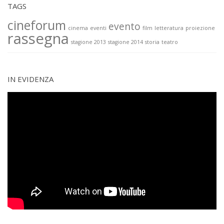
TAGS
cineforum
evento
cinema
eventi
film
letteratura
proiezione
rassegna
stagione 2013
stagione 2014
storia
teatro
IN EVIDENZA