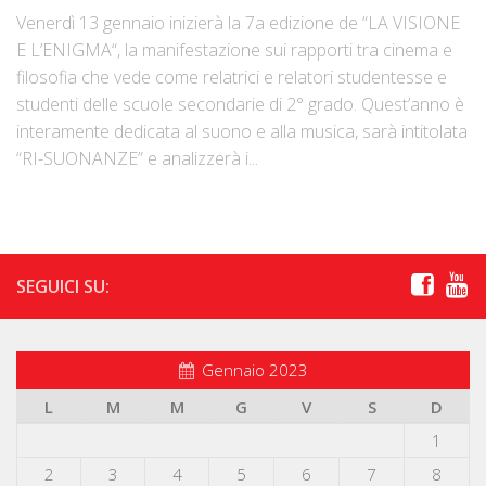
Venerdì 13 gennaio inizierà la 7a edizione de “LA VISIONE
E L’ENIGMA“, la manifestazione sui rapporti tra cinema e
filosofia che vede come relatrici e relatori studentesse e
studenti delle scuole secondarie di 2° grado. Quest’anno è
interamente dedicata al suono e alla musica, sarà intitolata
“RI-SUONANZE” e analizzerà i...
SEGUICI SU:
Gennaio 2023
L
M
M
G
V
S
D
1
2
3
4
5
6
7
8