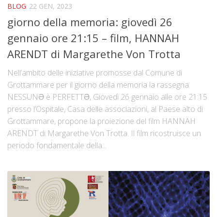
BLOG
22 GEN, 2023
giorno della memoria: giovedì 26
gennaio ore 21:15 – film, HANNAH
ARENDT di Margarethe Von Trotta
Nell’ambito delle iniziative promosse dal Comune di
Grottammare per il giorno della memoria la rassegna
NESSUNƏ è PERFETTƏ, Giovedì 26 gennaio alle ore 21:15
presso l’Ospitale, Casa delle associazioni, al Paese alto di
Grottammare, propone la proiezione del film HANNAH
ARENDT di Margarethe Von Trotta. Il film ricostruisce un
periodo fondamentale della...