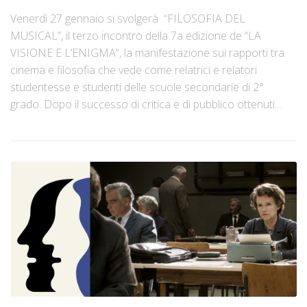
Venerdì 27 gennaio si svolgerà “FILOSOFIA DEL
MUSICAL”, il terzo incontro della 7a edizione de “LA
VISIONE E L’ENIGMA“, la manifestazione sui rapporti tra
cinema e filosofia che vede come relatrici e relatori
studentesse e studenti delle scuole secondarie di 2°
grado. Dopo il successo di critica e di pubblico ottenuti...