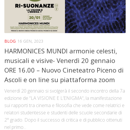
BLOG
16 GEN, 2023
HARMONICES MUNDI armonie celesti,
musicali e visive- Venerdì 20 gennaio
ORE 16.00 – Nuovo Cineteatro Piceno di
Ascoli e on line su piattaforma zoom
Venerdì 20 gennaio si svolgerà il secondo incontro della 7a
edizione de “LA VISIONE E L’ENIGMA“, la manifestazione
sui rapporti tra cinema e filosofia che vede come relatrici e
relatori studentesse e studenti delle scuole secondarie di
2° grado. Dopo il successo di critica e di pubblico ottenuti
nel primo...