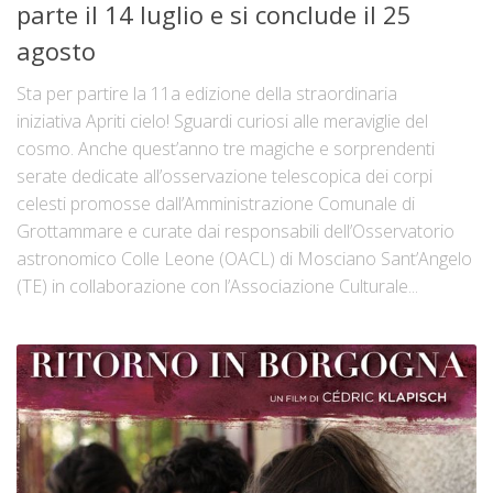
parte il 14 luglio e si conclude il 25
agosto
Sta per partire la 11a edizione della straordinaria
iniziativa Apriti cielo! Sguardi curiosi alle meraviglie del
cosmo. Anche quest’anno tre magiche e sorprendenti
serate dedicate all’osservazione telescopica dei corpi
celesti promosse dall’Amministrazione Comunale di
Grottammare e curate dai responsabili dell’Osservatorio
astronomico Colle Leone (OACL) di Mosciano Sant’Angelo
(TE) in collaborazione con l’Associazione Culturale...