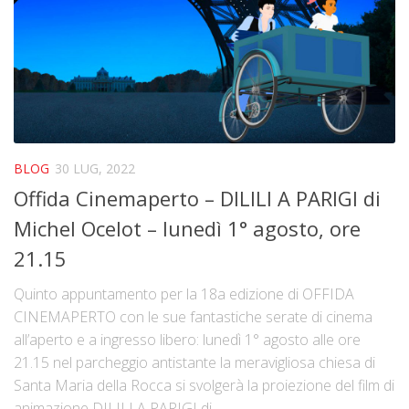
La storia
Blog
Eventi
Rassegne
In futuro …
BLOG
30 LUG, 2022
Video
Offida Cinemaperto – DILILI A PARIGI di
Collabora con noi
Michel Ocelot – lunedì 1° agosto, ore
Contatti
21.15
Crowdfunding Dona Vedi Dici
Quinto appuntamento per la 18a edizione di OFFIDA
CINEMAPERTO con le sue fantastiche serate di cinema
all’aperto e a ingresso libero: lunedì 1° agosto alle ore
21.15 nel parcheggio antistante la meravigliosa chiesa di
Santa Maria della Rocca si svolgerà la proiezione del film di
animazione DILILI A PARIGI di...