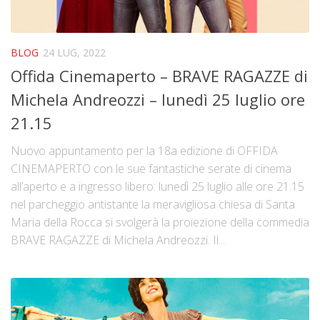
BLOG
24 LUG, 2022
Offida Cinemaperto – BRAVE RAGAZZE di
Michela Andreozzi – lunedì 25 luglio ore
21.15
Nuovo appuntamento per la 18a edizione di OFFIDA
CINEMAPERTO con le sue fantastiche serate di cinema
all’aperto e a ingresso libero: lunedì 25 luglio alle ore 21.15
nel parcheggio antistante la meravigliosa chiesa di Santa
Maria della Rocca si svolgerà la proiezione della commedia
BRAVE RAGAZZE di Michela Andreozzi. Il...