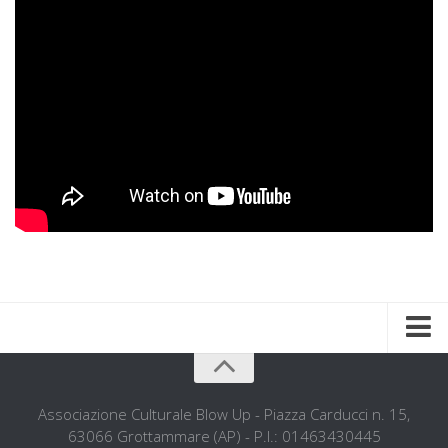
Home
Chi siamo
Associazione Culturale Blow Up - Piazza Carducci n. 15,
63066 Grottammare (AP) - P.I.: 01463430445
L’ associazione