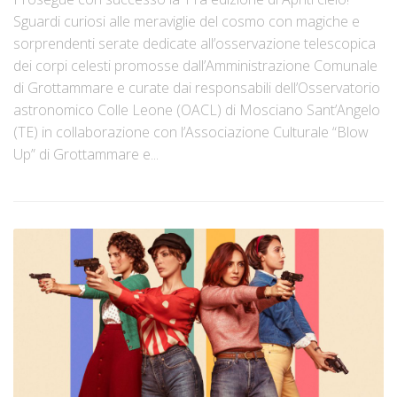
Sguardi curiosi alle meraviglie del cosmo con magiche e
sorprendenti serate dedicate all’osservazione telescopica
dei corpi celesti promosse dall’Amministrazione Comunale
di Grottammare e curate dai responsabili dell’Osservatorio
astronomico Colle Leone (OACL) di Mosciano Sant’Angelo
(TE) in collaborazione con l’Associazione Culturale “Blow
Up” di Grottammare e...