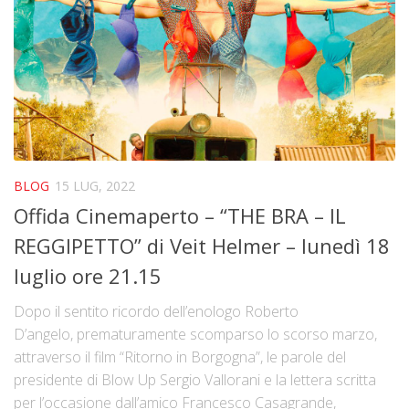
BLOG
15 LUG, 2022
Offida Cinemaperto – “THE BRA – IL
REGGIPETTO” di Veit Helmer – lunedì 18
luglio ore 21.15
Dopo il sentito ricordo dell’enologo Roberto
D’angelo, prematuramente scomparso lo scorso marzo,
attraverso il film “Ritorno in Borgogna”, le parole del
presidente di Blow Up Sergio Vallorani e la lettera scritta
per l’occasione dall’amico Francesco Casagrande,