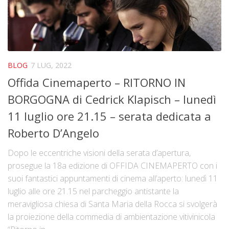
BLOG
7 LUG, 2022
Offida Cinemaperto – RITORNO IN
BORGOGNA di Cedrick Klapisch – lunedì
11 luglio ore 21.15 – serata dedicata a
Roberto D’Angelo
Dopo le eccentriche visioni della serata d’apertura,
prosegue la 18a edizione di OFFIDA CINEMAPERTO con i
suoi fantastici appuntamenti di cinema all’aperto: lunedì 11
luglio alle ore 21.15 nel parcheggio antistante la
meravigliosa chiesa di Santa Maria della Rocca si svolgerà
la proiezione della commedia di ambientazione vitivinicola