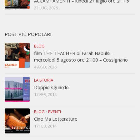
ACCAMPAMENTI – lunedì 27 luglio ore 21:15
23 LUG, 2026
POST PIÙ POPOLARI
BLOG
film THE TEACHER di Farah Nabulsi –
mercoledì 5 agosto ore 21:00 – Cossignano
4 AGO, 2026
LA STORIA
Doppio sguardo
17 FEB, 2014
BLOG
/
EVENTI
Cine Ma Letterature
17 FEB, 2014