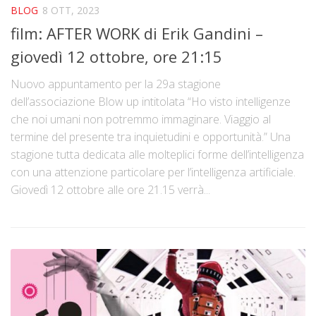
BLOG
8 OTT, 2023
film: AFTER WORK di Erik Gandini –
giovedì 12 ottobre, ore 21:15
Nuovo appuntamento per la 29a stagione
dell’associazione Blow up intitolata “Ho visto intelligenze
che noi umani non potremmo immaginare. Viaggio al
termine del presente tra inquietudini e opportunità.” Una
stagione tutta dedicata alle molteplici forme dell’intelligenza
con una attenzione particolare per l’intelligenza artificiale.
Giovedì 12 ottobre alle ore 21.15 verrà...