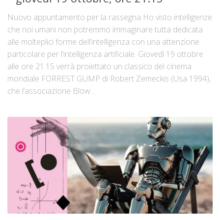
Nuovo appuntamento per la rassegna Ho visto intelligenze
che noi umani non potremmo immaginare tutta dedicata
alle molteplici forme dell’intelligenza con una attenzione
particolare per l’intelligenza artificiale. Giovedì 19 ottobre
alle ore 21.15 verrà proiettato un classico del cinema
mondiale FORREST GUMP di Robert Zemeckis (Usa 1994),
che l’associazione Blow...