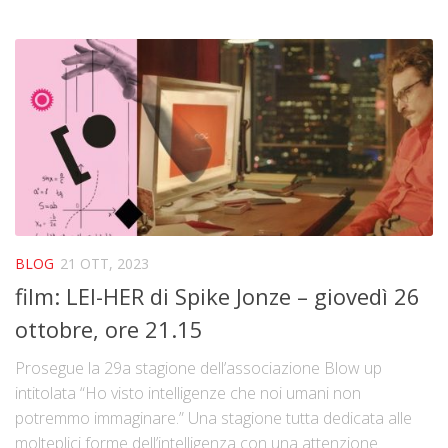
BLOG
21 OTT, 2023
film: LEI-HER di Spike Jonze – giovedì 26
ottobre, ore 21.15
Prosegue la 29a stagione dell’associazione Blow up
intitolata “Ho visto intelligenze che noi umani non
potremmo immaginare.” Una stagione tutta dedicata alle
molteplici forme dell’intelligenza con una attenzione