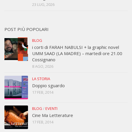
23 LUG, 2026
POST PIÙ POPOLARI
BLOG
i corti di FARAH NABULSI + la graphic novel
UMM SAAD (LA MADRE) – martedì ore 21.00
Cossignano
8 AGO, 2026
LA STORIA
Doppio sguardo
17 FEB, 2014
BLOG
/
EVENTI
Cine Ma Letterature
17 FEB, 2014