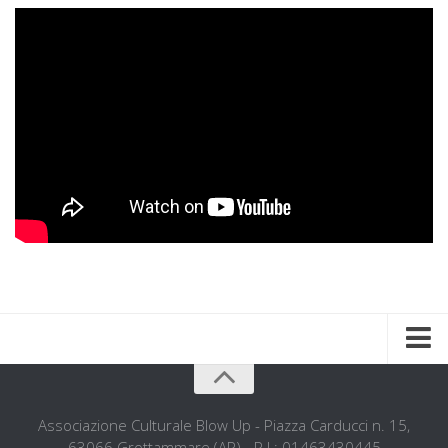
Home
Chi siamo
Associazione Culturale Blow Up - Piazza Carducci n. 15,
63066 Grottammare (AP) - P.I.: 01463430445