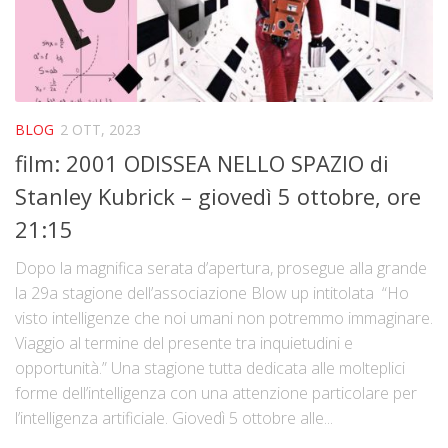
BLOG
2 OTT, 2023
film: 2001 ODISSEA NELLO SPAZIO di
Stanley Kubrick – giovedì 5 ottobre, ore
21:15
Dopo la magnifica serata d’apertura, prosegue alla grande
la 29a stagione dell’associazione Blow up intitolata “Ho
visto intelligenze che noi umani non potremmo immaginare.
Viaggio al termine del presente tra inquietudini e
opportunità.” Una stagione tutta dedicata alle molteplici
forme dell’intelligenza con una attenzione particolare per
l’intelligenza artificiale. Giovedì 5 ottobre alle...