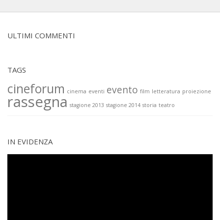
ULTIMI COMMENTI
TAGS
cineforum
evento
cinema
eventi
film
letteratura
proiezione
rassegna
stagione 2013
stagione 2014
storia
teatro
IN EVIDENZA