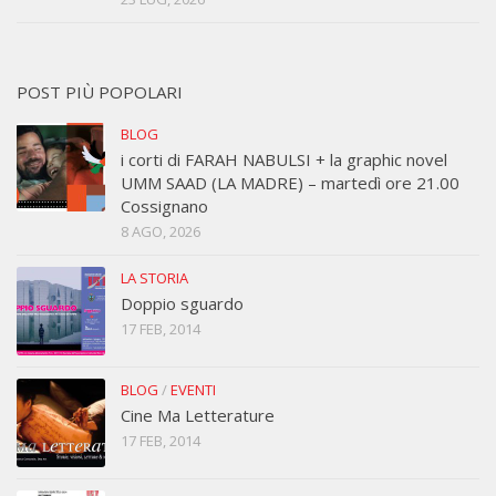
POST PIÙ POPOLARI
BLOG
i corti di FARAH NABULSI + la graphic novel
UMM SAAD (LA MADRE) – martedì ore 21.00
Cossignano
8 AGO, 2026
LA STORIA
Doppio sguardo
17 FEB, 2014
BLOG
/
EVENTI
Cine Ma Letterature
17 FEB, 2014