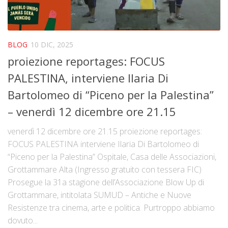
BLOG
10 DIC, 2025
proiezione reportages: FOCUS
PALESTINA, interviene Ilaria Di
Bartolomeo di “Piceno per la Palestina”
– venerdì 12 dicembre ore 21.15
venerdì 12 dicembre ore 21.15 proiezione reportages:
FOCUS PALESTINA interviene Ilaria Di Bartolomeo di
“Piceno per la Palestina” Ospitale, Casa delle Associazioni,
Grottammare Alta (Ingresso gratuito con tessera FIC)
Prosegue la 31a stagione dell’Associazione Blow Up di
Grottammare, intitolata SUMUD – Antiche e Nuove
Resistenze tra cinema, arte e politica. Purtroppo abbiamo
dovuto...