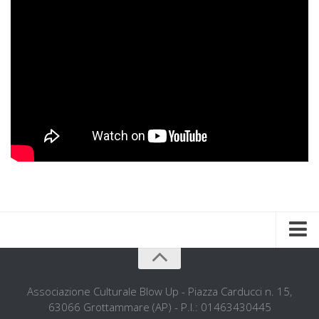
Home
Chi siamo
Associazione Culturale Blow Up - Piazza Carducci n. 15,
63066 Grottammare (AP) - P.I.: 01463430445
L’ associazione