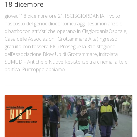
18 dicembre
giovedì 18 dicembre ore 21.15CISGIORDANIA: il volto
nascosto del genocidiocortometraggi, testimonianze e
dibattitocon attivisti che operano in CisgiordaniaOspitale,
Casa delle Associazioni, Grottammare Alta(Ingresso
gratuito con tessera FIC) Prosegue la 31a stagione
dell’Associazione Blow Up di Grottammare, intitolata
SUMUD – Antiche e Nuove Resistenze tra cinema, arte e
politica. Purtroppo abbiamo...