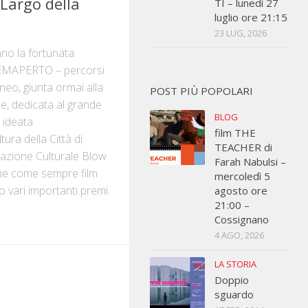
 Largo della
TI – lunedì 27
luglio ore 21:15
23 LUG, 2026
no la fortunata
EMAPERTO – percorsi
eo, giunta ormai alla
POST PIÙ POPOLARI
e, dedicata al grande
BLOG
 ideata
film THE
tura della Città di
TEACHER di
ciazione Culturale Blow
Farah Nabulsi –
ne come sempre film
mercoledì 5
o vari importanti premi
agosto ore
21:00 –
Cossignano
4 AGO, 2026
LA STORIA
Doppio
sguardo