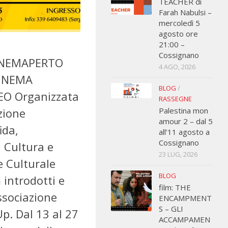
TEACHER di
Farah Nabulsi –
mercoledì 5
agosto ore
21:00 –
Cossignano
CINEMAPERTO
4 AGO, 2026
CINEMA
BLOG
/
 Organizzata
RASSEGNE
Palestina mon
zione
amour 2 – dal 5
ida,
all’11 agosto a
Cossignano
 Cultura e
23 LUG, 2026
e Culturale
BLOG
 introdotti e
film: THE
Associazione
ENCAMPMENT
S – GLI
p. Dal 13 al 27
ACCAMPAMEN