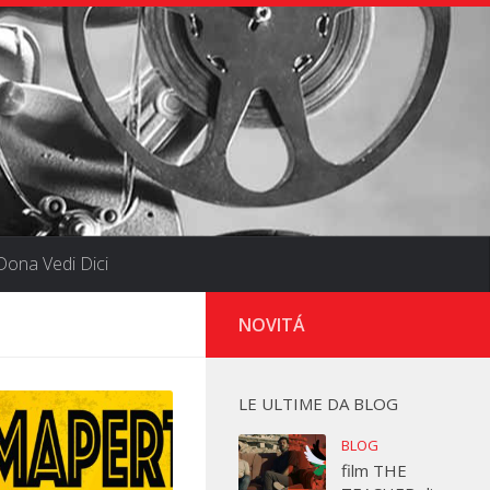
ona Vedi Dici
NOVITÁ
LE ULTIME DA BLOG
BLOG
film THE