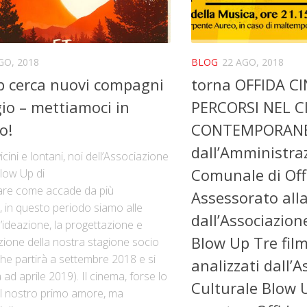
GO, 2018
BLOG
22 AGO, 2018
p cerca nuovi compagni
torna OFFIDA 
gio – mettiamoci in
PERCORSI NEL 
o!
CONTEMPORANEO
dall’Amministra
icini e lontani, noi dell’Associazione
Comunale di Off
Blow Up di
re come accade da più
Assessorato alla
i, in questo periodo siamo alle
dall’Associazion
’ideazione, la progettazione e
Blow Up Tre film
zione della nostra stagione socio
che partirà a settembre 2018 e si
analizzati dall’
ad aprile 2019). Il cinema, forse lo
Culturale Blow U
 il nostro primo amore, ma