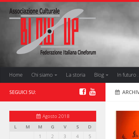
Home
Chi siamo
La storia
Blog
In futuro 
SEGUICI SU:
ARCHIV
Agosto 2018
L
M
M
G
V
S
D
1
2
3
4
5