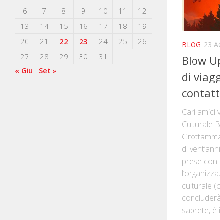
6
7
8
9
10
11
12
13
14
15
16
17
18
19
20
21
22
23
24
25
26
BLOG
23 A
27
28
29
30
31
Blow U
« Giu
Set »
di viag
contatt
Cari amici v
Culturale 
Grottamma
di vent’ann
prese con l
l’organizza
culturale (
concluderà 
saprete, è