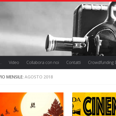
…
Video
Collabora con noi
Contatti
Crowdfunding D
IO MENSILE:
AGOSTO 2018