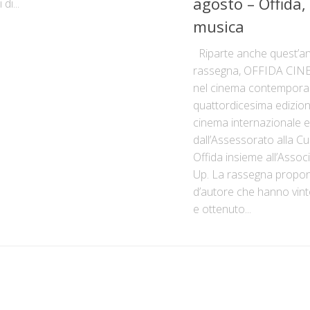
agosto – Offida,
 di...
musica
Riparte anche quest’an
rassegna, OFFIDA CIN
nel cinema contemporan
quattordicesima edizion
cinema internazionale e
dall’Assessorato alla Cul
Offida insieme all’Asso
Up. La rassegna propo
d’autore che hanno vint
e ottenuto...