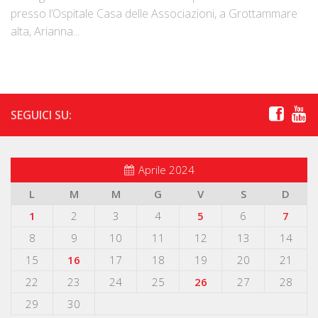
presso l’Ospitale Casa delle Associazioni, a Grottammare
alta, Arianna...
SEGUICI SU:
Aprile 2024
L
M
M
G
V
S
D
1
2
3
4
5
6
7
8
9
10
11
12
13
14
15
16
17
18
19
20
21
22
23
24
25
26
27
28
29
30