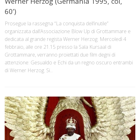
Werner Herzog (Germania 1995, col,
60’)
Prosegue la rassegna “La conquista dell’inutile”
organizzata dall’Associazione Blow Up di Grottammare e
dedicata al grande regista Werner Herzog. Mercoledì 4
febbraio, alle ore 21.15 presso la Sala Kursaal di
Grottammare, verranno proiettati due film degni di
attenzione: Gesualdo e Echi da un regno oscuro entrambi
di Werner Herzog. Si...