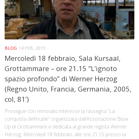
BLOG
14 FEB, 2015
Mercoledì 18 febbraio, Sala Kursaal,
Grottammare – ore 21.15 “L’ignoto
spazio profondo” di Werner Herzog
(Regno Unito, Francia, Germania, 2005,
col, 81’)
Prosegue con rinnovato interesse la rassegna “La
conquista dell’inutile” organizzata dall’Associazione Blow
Up di Grottammare e dedicata al grande regista Werner
Herzog. Mercoledì 18 febbraio, alle ore 21.15 presso la