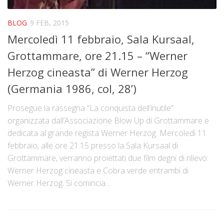
BLOG
9 FEB, 2015
Mercoledì 11 febbraio, Sala Kursaal,
Grottammare, ore 21.15 – “Werner
Herzog cineasta” di Werner Herzog
(Germania 1986, col, 28’)
Prosegue la rassegna “La conquista dell’inutile”
organizzata dall’Associazione Blow Up di Grottammare e
dedicata al grande regista Werner Herzog. Mercoledì 11
febbraio, alle ore 21.15 presso la Sala Kursaal di
Grottammare, verranno proiettati due film degni di rilievo:
Werner Herzog cineasta e Cobra verde entrambi di
Werner Herzog. Si comincia...