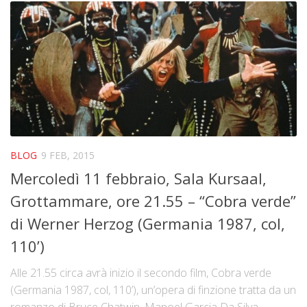
BLOG
9 FEB, 2015
Mercoledì 11 febbraio, Sala Kursaal,
Grottammare, ore 21.55 – “Cobra verde”
di Werner Herzog (Germania 1987, col,
110’)
Alle 21.55 circa avrà inizio il secondo film, Cobra verde
(Germania 1987, col, 110’), un’opera di finzione tratta da un
romanzo di Bruce Chatwin. Manoel Garcia Da Silva