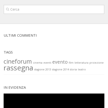
ULTIMI COMMENTI
TAGS
cineforum
evento
cinema
eventi
film
letteratura
proiezione
rassegna
stagione 2013
stagione 2014
storia
teatro
IN EVIDENZA