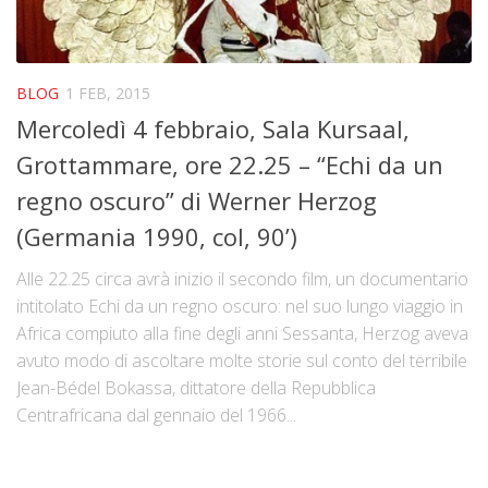
BLOG
1 FEB, 2015
Mercoledì 4 febbraio, Sala Kursaal,
Grottammare, ore 22.25 – “Echi da un
regno oscuro” di Werner Herzog
(Germania 1990, col, 90’)
Alle 22.25 circa avrà inizio il secondo film, un documentario
intitolato Echi da un regno oscuro: nel suo lungo viaggio in
Africa compiuto alla fine degli anni Sessanta, Herzog aveva
avuto modo di ascoltare molte storie sul conto del terribile
Jean-Bédel Bokassa, dittatore della Repubblica
Centrafricana dal gennaio del 1966...