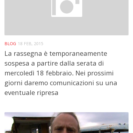
La storia
Blog
Eventi
Rassegne
BLOG
18 FEB, 2015
In futuro …
La rassegna è temporaneamente
Video
sospesa a partire dalla serata di
Collabora con noi
mercoledì 18 febbraio. Nei prossimi
Contatti
giorni daremo comunicazioni su una
eventuale ripresa
Crowdfunding Dona Vedi Dici