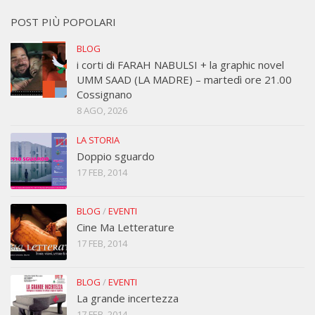
POST PIÙ POPOLARI
BLOG
i corti di FARAH NABULSI + la graphic novel
UMM SAAD (LA MADRE) – martedì ore 21.00
Cossignano
8 AGO, 2026
LA STORIA
Doppio sguardo
17 FEB, 2014
BLOG
/
EVENTI
Cine Ma Letterature
17 FEB, 2014
BLOG
/
EVENTI
La grande incertezza
17 FEB, 2014