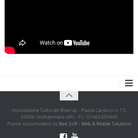
Home
Chi siamo
Associazione Culturale Blow Up - Piazza Carducci n. 15,
63066 Grottammare (AP) - P.I.: 01463430445
L’ associazione
Theme customization by
Bee Soft - Web & Mobile Solutions
L’attività didattica