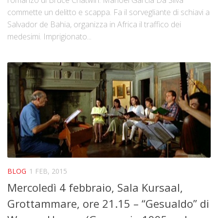
commette un delitto e scappa. Fa il sorvegliante di schiavi a
Salvador de Bahia, organizza in Africa il traffico dei
medesimi. Imprigionato...
BLOG
1 FEB, 2015
Mercoledì 4 febbraio, Sala Kursaal,
Grottammare, ore 21.15 – “Gesualdo” di