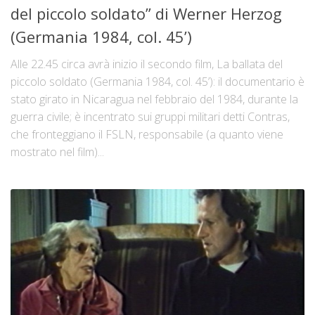
del piccolo soldato” di Werner Herzog
(Germania 1984, col. 45’)
Alle 22.45 circa avrà inizio il secondo film, La ballata del
piccolo soldato (Germania 1984, col. 45’): il documentario è
stato girato in Nicaragua nel febbraio del 1984, durante la
guerra civile; è incentrato sui gruppi militari detti Contras,
che fronteggiano il FSLN, responsabile (a quanto viene
mostrato nel film)...