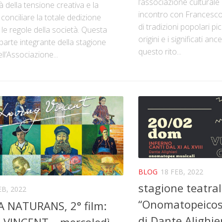
l’associazione cultural
 della tensione creativa e la
incontro con Francesc
i conciliare la totale dedizione
di tradizioni popolari p
n le regole della società. Questa
origini e i significati anc
è parte integrante della stagione
questo rito...
ll’Associazione...
BLOG
18 FEB, 2022
stagione teatral
EB, 2022
“Onomatopeicos
 NATURANS, 2° film:
di Dante Alighie
 VINCENT – mercoledì