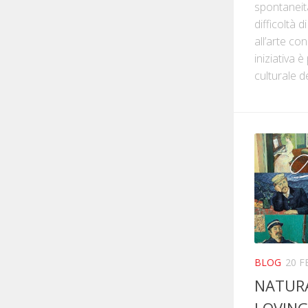
spontaneità
difficoltà d
all’arte co
iniziativa 
culturale de
BLOG
20 F
NATURA
LOVING