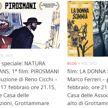
EB, 2022
 speciale: NATURA
BLOG
8 FEB, 2022
NS, 1° film: PIROSMANI
film: LA DONNA
duzione di Reno Cicchi –
Marco Ferreri – 
 17 febbraio ore 21.15,
febbraio, ore 21
e Casa delle
Casa delle Assoc
azioni, Grottammare
alto di Grotta