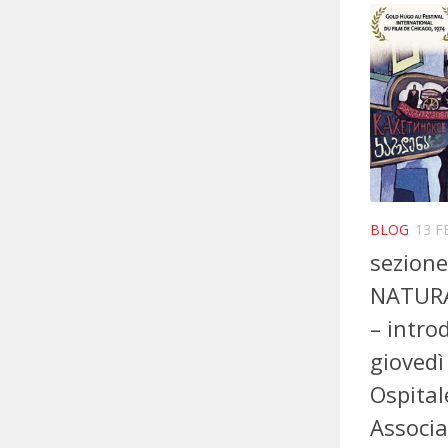
BLOG
13 F
sezione
NATURA
– intro
giovedì
Ospital
Associ