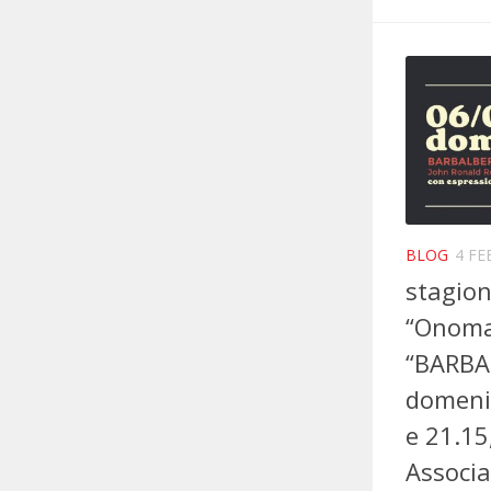
BLOG
4 FE
stagion
“Onoma
“BARBAL
domenic
e 21.15
Associa