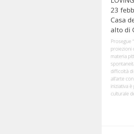
23 febb
Casa de
alto d
Prosegue “N
proiezioni 
materia pit
spontaneità
difficoltà d
all’arte co
iniziativa 
culturale d