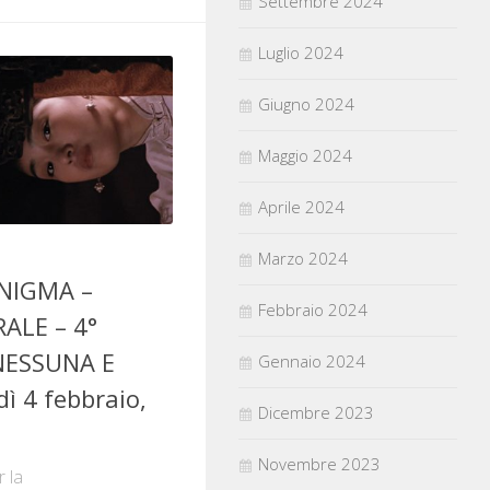
Settembre 2024
Luglio 2024
Giugno 2024
Maggio 2024
Aprile 2024
Marzo 2024
ENIGMA –
Febbraio 2024
ALE – 4°
 NESSUNA E
Gennaio 2024
ì 4 febbraio,
Dicembre 2023
Novembre 2023
 la