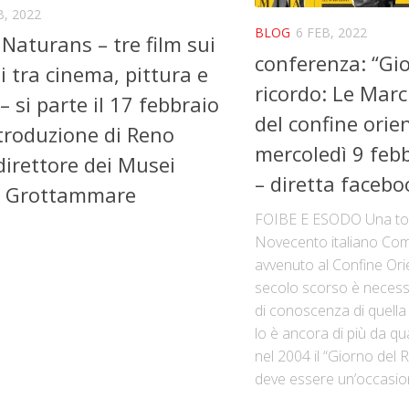
B, 2022
BLOG
6 FEB, 2022
Naturans – tre film sui
conferenza: “Gi
i tra cinema, pittura e
ricordo: Le March
– si parte il 17 febbraio
del confine orien
ntroduzione di Reno
mercoledì 9 feb
 direttore dei Musei
– diretta facebo
di Grottammare
FOIBE E ESODO Una tor
Novecento italiano Co
avvenuto al Confine Orien
secolo scorso è necess
di conoscenza di quella
lo è ancora di più da qu
nel 2004 il “Giorno del 
deve essere un’occasion