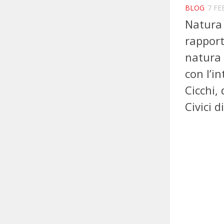
BLOG
7 FE
Natura 
rapport
natura 
con l’i
Cicchi,
Civici 