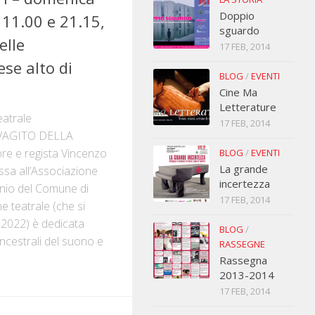
Doppio
 11.00 e 21.15,
sguardo
elle
17 FEB, 2014
ese alto di
BLOG
/
EVENTI
Cine Ma
Letterature
eatrale
17 FEB, 2014
VAGITO DELLA
ore e regista Vincenzo
BLOG
/
EVENTI
La grande
sa all’Associazione
incertezza
inio del Comune di
17 FEB, 2014
e teatrale (che si
 2022) è dedicata
BLOG
/
 ancestrali del suono e
RASSEGNE
Rassegna
2013-2014
17 FEB, 2014