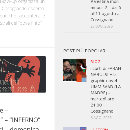
e Blow-up organizza un
Palestina mon
amour 2 – dal 5
o Casagrande esperto
all’11 agosto a
icene che racconterà le
Cossignano
estrali del “bove finto”,
23 LUG, 2026
POST PIÙ POPOLARI
BLOG
i corti di FARAH
NABULSI + la
graphic novel
UMM SAAD (LA
MADRE) –
martedì ore
21.00
e –
Cossignano
8 AGO, 2026
” – “INFERNO”
ri – domenica
LA STORIA