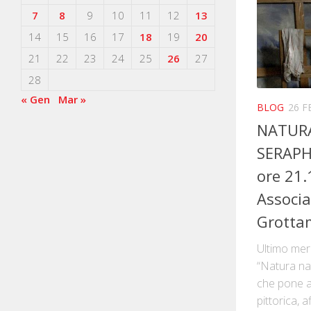
7
8
9
10
11
12
13
14
15
16
17
18
19
20
21
22
23
24
25
26
27
28
« Gen
Mar »
BLOG
26 F
NATURA
SERAPH
ore 21.
Associa
Grotta
Ultimo mer
“Natura nat
che pone al
pittorica, 