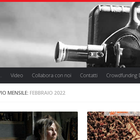
…
Video
Collabora con noi
Contatti
Crowdfunding D
IO MENSILE:
FEBBRAIO 2022