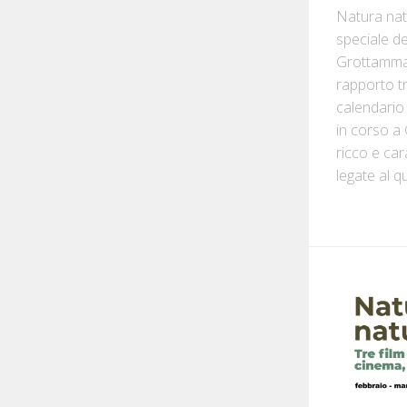
Natura natu
speciale d
Grottammare
rapporto tr
calendario 
in corso a
ricco e car
legate al q