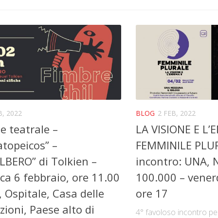
B, 2022
BLOG
2 FEB, 2022
e teatrale –
LA VISIONE E L’
topeicos” –
FEMMINILE PLUR
BERO” di Tolkien –
incontro: UNA,
a 6 febbraio, ore 11.00
100.000 – venerd
, Ospitale, Casa delle
ore 17
zioni, Paese alto di
4° favoloso incontro per