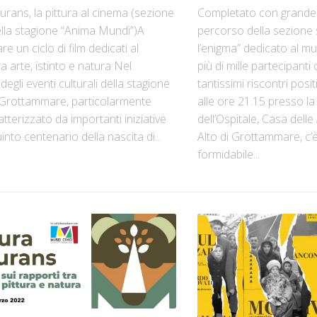
rans, la pittura al cinema (sezione
Completato con grande 
ella stagione “Anima Mundi”)A
percorso della sezione 
 un ciclo di film dedicati al
l’enigma” dedicato al mu
a arte, istinto e natura Nel
più di mille partecipanti
degli eventi culturali della stagione
tantissimi riscontri posit
 Grottammare, particolarmente
alle ore 21.15 presso la
atterizzato da importanti iniziative
dell’Ospitale, Casa dell
uinto centenario della nascita di...
Alto di Grottammare, c
formidabile...