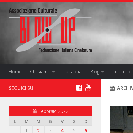
Home
Chi siamo
La storia
Blog
In futuro 
SEGUICI SU:
ARCHIV
Febbraio 2022
L
M
M
G
V
S
D
1
2
3
4
5
6