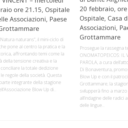
20 febbraio, ore
raio ore 21.15, Ospitale
Ospitale, Casa d
lle Associazioni, Paese
Associazioni, Pa
i Grottammare
Grottammare
atura naturans”, il mini-ciclo di
che pone al centro la pratica e la
Prosegue la rassegna t
torica, affrontando temi come la
ONOMATOPEICOS: IL 
 della tensione creativa e la
PAROLA, a cura dell’att
i conciliare la totale dedizione
Di Bonaventura, promos
n le regole della società. Questa
Blow Up e con il patroc
è parte integrante della stagione
Grottammare; la stagion
ell’Associazione Blow Up di...
svilupperà fino a marzo
all’indagine delle radici
delle lingue...