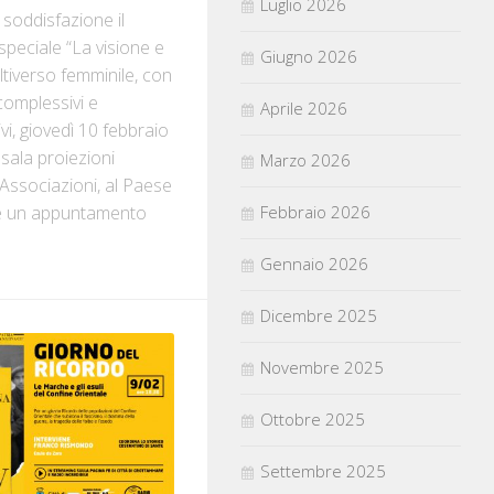
Luglio 2026
soddisfazione il
speciale “La visione e
Giugno 2026
ltiverso femminile, con
 complessivi e
Aprile 2026
ivi, giovedì 10 febbraio
 sala proiezioni
Marzo 2026
e Associazioni, al Paese
Febbraio 2026
’è un appuntamento
Gennaio 2026
Dicembre 2025
Novembre 2025
Ottobre 2025
Settembre 2025