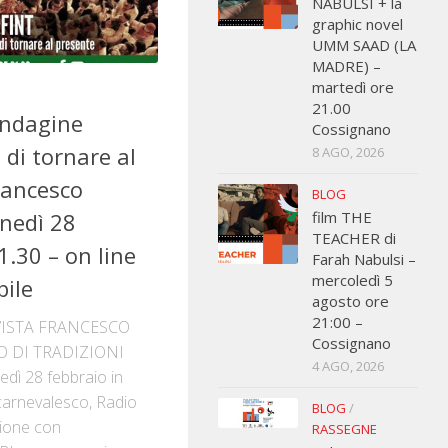
NABULSI + la
graphic novel
UMM SAAD (LA
MADRE) –
martedì ore
21.00
Indagine
Cossignano
 di tornare al
8 AGO, 2026
rancesco
BLOG
film THE
nedì 28
TEACHER di
.30 – on line
Farah Nabulsi –
mercoledì 5
bile
agosto ore
21:00 –
VISTA FRANCESCO
Cossignano
 DI TRADIZIONI
4 AGO, 2026
ì 28 febbraio in
carnevalesco, Radio
BLOG
/
zione con
RASSEGNE