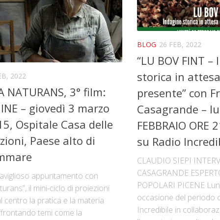
BLOG
26 FEB, 2022
“LU BOV FINT – 
storica in attesa
EB, 2022
 NATURANS, 3° film:
presente” con F
INE – giovedì 3 marzo
Casagrande – lu
15, Ospitale Casa delle
FEBBRAIO ORE 21
zioni, Paese alto di
su Radio Incredi
mmare
CLAUDIO SIEPI INTER
CASAGRANDE ESPERTO
aviglioso appuntamento con
POPOLARI PICENE Luned
urans”, il mini-ciclo di proiezioni
occasione del periodo 
 centro la pratica e la materia
Incredibile in collabora
affrontando temi come la