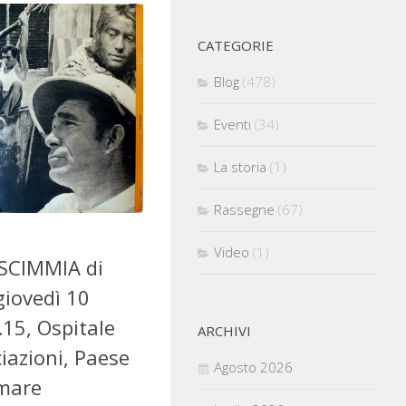
CATEGORIE
Blog
(478)
Eventi
(34)
La storia
(1)
Rassegne
(67)
Video
(1)
 SCIMMIA di
giovedì 10
.15, Ospitale
ARCHIVI
iazioni, Paese
Agosto 2026
mmare