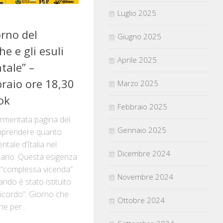
Luglio 2025
orno del
Giugno 2025
e e gli esuli
Aprile 2025
tale” –
braio ore 18,30
Marzo 2025
ok
Febbraio 2025
mentata pagina del
Gennaio 2025
mprendere quanto
tale d’Italia nel
Dicembre 2024
ario. Questa esigenza
 “complessa vicenda”
Novembre 2024
ando è stato istituito
Ricordo”: Giorno che
Ottobre 2024
e per...