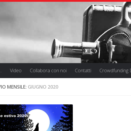
…
Video
Collabora con noi
Contatti
Crowdfunding D
IO MENSILE:
GIUGNO 2020