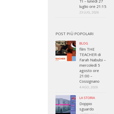
TI – lunedì 27
luglio ore 21:15
23 LUG, 2026
POST PIÙ POPOLARI
BLOG
film THE
TEACHER di
Farah Nabulsi –
mercoledì 5
agosto ore
21:00 –
Cossignano
4 AGO, 2026
LA STORIA
Doppio
sguardo