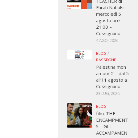
TEACHER di
Farah Nabulsi –
mercoledì 5
agosto ore
21:00 –
Cossignano
4 AGO, 2026
BLOG
/
RASSEGNE
Palestina mon
amour 2 – dal 5
all’11 agosto a
Cossignano
23 LUG, 2026
BLOG
film: THE
ENCAMPMENT
S – GLI
ACCAMPAMEN