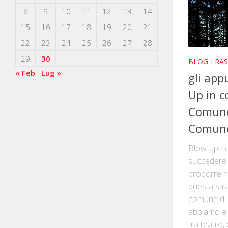
8
9
10
11
12
13
14
15
16
17
18
19
20
21
22
23
24
25
26
27
28
29
30
BLOG
/
RA
« Feb
Lug »
gli app
Up in c
Comune
Comune
Blow-up r
succedere c
proporre n
questa stra
comune di 
abbiamo el
tra teatro