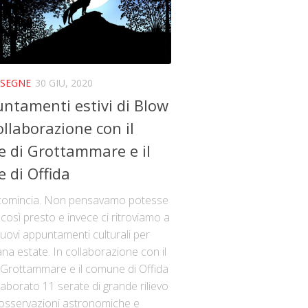
SSEGNE
30 GIU, 2020
untamenti estivi di Blow
ollaborazione con il
 di Grottammare e il
 di Offida
icomincia. Non pensavamo potesse
osì presto e invece ci ritroviamo a
uovi appuntamenti culturali per
na estate. In collaborazione con il
Grottammare e il comune di Offida
aborato 11 serate di grande rilievo
, osservazioni astronomiche e