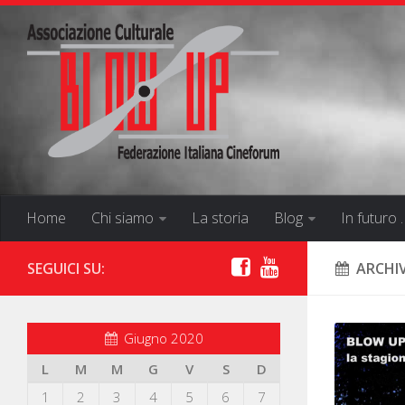
Home
Chi siamo
La storia
Blog
In futuro 
SEGUICI SU:
ARCHIV
Giugno 2020
L
M
M
G
V
S
D
1
2
3
4
5
6
7