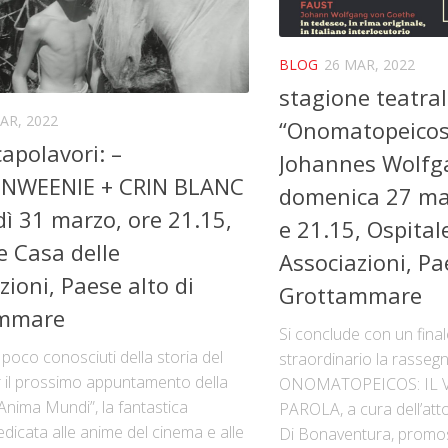
BLOG
26 MAR, 2022
stagione teatral
AR, 2022
“Onomatopeicos”
capolavori: –
Johannes Wolfg
NWEENIE + CRIN BLANC
domenica 27 mar
dì 31 marzo, ore 21.15,
e 21.15, Ospital
e Casa delle
Associazioni, Pa
zioni, Paese alto di
Grottammare
mmare
Si conclude con un final
i poco conosciuti della storia del
straordinario la rassegn
 il prossimo appuntamento della
ONOMATOPEICOS: IL 
Anima Mundi”, la fantastica
PAROLA, a cura dell’att
dicata alle anime del cinema e alle
Di Bonaventura, promos