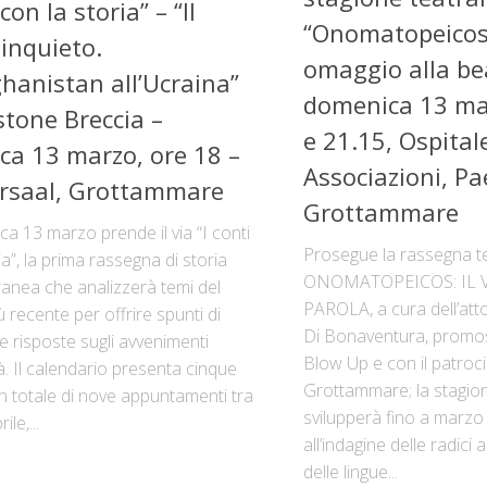
 con la storia” – “Il
“Onomatopeicos”
inquieto.
omaggio alla be
ghanistan all’Ucraina”
domenica 13 mar
tone Breccia –
e 21.15, Ospital
a 13 marzo, ore 18 –
Associazioni, Pa
ursaal, Grottammare
Grottammare
a 13 marzo prende il via “I conti
Prosegue la rassegna t
ia”, la prima rassegna di storia
ONOMATOPEICOS: IL 
nea che analizzerà temi del
PAROLA, a cura dell’att
 recente per offrire spunti di
Di Bonaventura, promos
 e risposte sugli avvenimenti
Blow Up e con il patroc
ità. Il calendario presenta cinque
Grottammare; la stagion
n totale di nove appuntamenti tra
svilupperà fino a marzo
le,...
all’indagine delle radici
delle lingue...