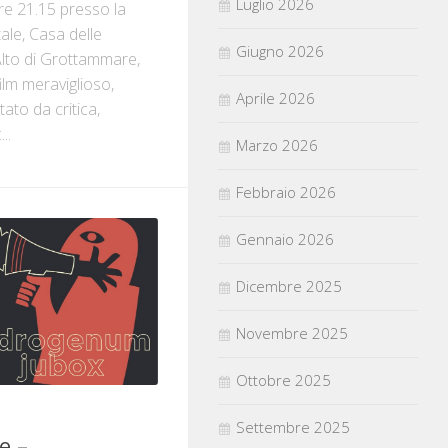
Luglio 2026
re 21.15 presso la
tale, Casa delle
Giugno 2026
Alto di Grottammare,
ilm meraviglioso,
Aprile 2026
ato da critica,
..
Marzo 2026
Febbraio 2026
Gennaio 2026
Dicembre 2025
Novembre 2025
Ottobre 2025
Settembre 2025
e –