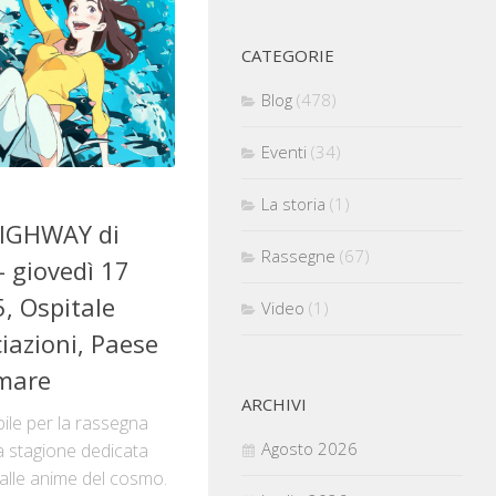
CATEGORIE
Blog
(478)
Eventi
(34)
La storia
(1)
HIGHWAY di
Rassegne
(67)
– giovedì 17
, Ospitale
Video
(1)
iazioni, Paese
mmare
ARCHIVI
le per la rassegna
Agosto 2026
a stagione dedicata
 alle anime del cosmo.