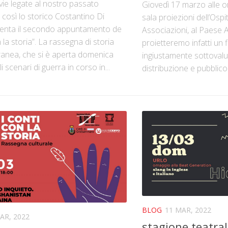
vie legate al nostro passato
Giovedì 17 marzo alle o
: così lo storico Costantino Di
sala proiezioni dell’Ospi
enta il secondo appuntamento de
Associazioni, al Paese 
n la storia”. La rassegna di storia
proietteremo infatti un f
nea, che si è aperta domenica
ingiustamente sottovalut
i scenari di guerra in corso in...
distribuzione e pubblico:.
BLOG
11 MAR, 2022
AR, 2022
stagione teatral