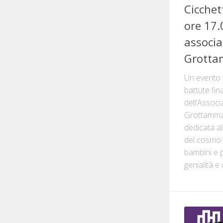
Cicchet
ore 17.
associa
Grotta
Un evento f
battute fin
dell’Associ
Grottammar
dedicata al
del cosmo:
bambini e p
genialità e