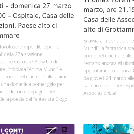
ti – domenica 27 marzo
marzo, ore 21.15
00 – Ospitale, Casa delle
Casa delle Assoc
zioni, Paese alto di
alto di Grotta
mmare
Si avvia alla conclusion
avoloso e imperdibile per le
Mundi”, la fantastica st
ali della 27a stagione
anime del cinema e all
azione Culturale Blow Up di
restano ancora gli ultimi
e, intitolata “Anima Mundi” e
appuntamenti da qui all’
le anime del cinema e alle anime
da giovedì 24 marzo all
 una domenica pomeriggio per
sala proiezioni dell’Ospi
er adulti in compagnia della
Associazioni, al...
 della poesia del fantasista Ciogo...