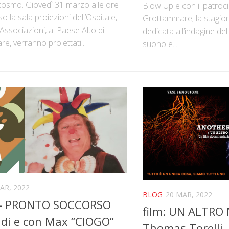
cosmo. Giovedì 31 marzo alle ore
Blow Up e con il patroc
o la sala proiezioni dell’Ospitale,
Grottammare; la stagion
Associazioni, al Paese Alto di
dedicata all’indagine dell
, verranno proiettati...
suono e...
AR, 2022
BLOG
20 MAR, 2022
 – PRONTO SOCCORSO
film: UN ALTRO
di e con Max “CIOGO”
Thomas Torelli 