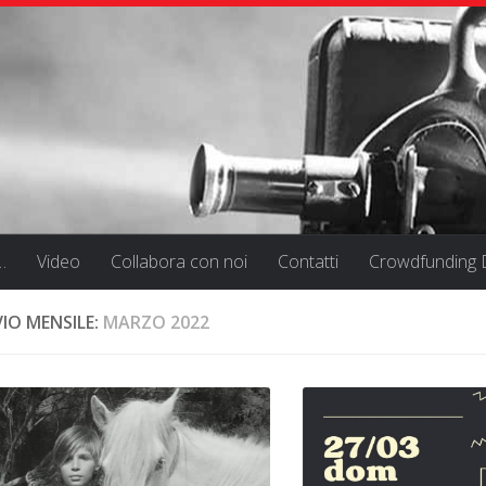
…
Video
Collabora con noi
Contatti
Crowdfunding D
IO MENSILE:
MARZO 2022