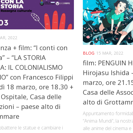
AR, 2022
nza + film: “I conti con
BLOG
15 MAR, 2022
ia” – “LA STORIA
film: PENGUIN 
A: IL COLONIALISMO
Hirojasu Ishida 
O” con Francesco Filippi
marzo, ore 21.15
dì 18 marzo, ore 18.30 +
Casa delle Assoc
 Ospitale, Casa delle
alto di Grotta
zioni – paese alto di
Appuntamento formidabi
mmare
“Anima Mundi”, la nostr
bbattere le statue e cambiare i
alle anime del cinema e