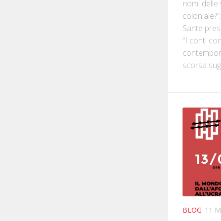
nomi delle 
coloniale?”
Sante pres
“I conti co
contempora
scorsa sugl
BLOG
11 M