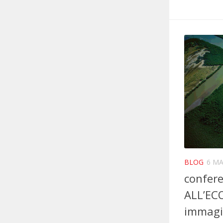
BLOG
6 MA
confer
ALL’ECO
immagin