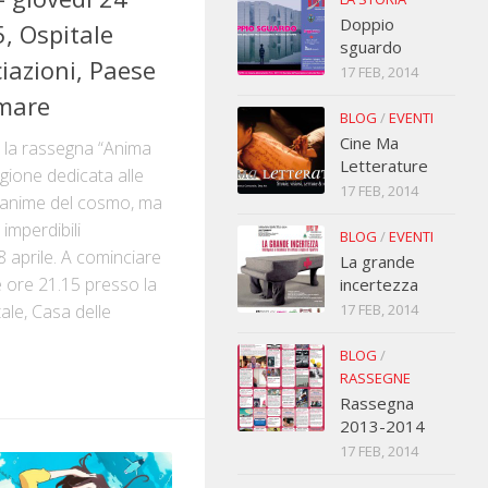
Doppio
, Ospitale
sguardo
iazioni, Paese
17 FEB, 2014
mmare
BLOG
/
EVENTI
Cine Ma
e la rassegna “Anima
Letterature
agione dedicata alle
17 FEB, 2014
e anime del cosmo, ma
 imperdibili
BLOG
/
EVENTI
8 aprile. A cominciare
La grande
e ore 21.15 presso la
incertezza
17 FEB, 2014
tale, Casa delle
BLOG
/
RASSEGNE
Rassegna
2013-2014
17 FEB, 2014