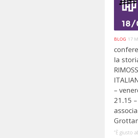
BLOG
17 M
confere
la stor
RIMOSS
ITALIAN
– vener
21.15 –
associa
Grotta
”È giusto a