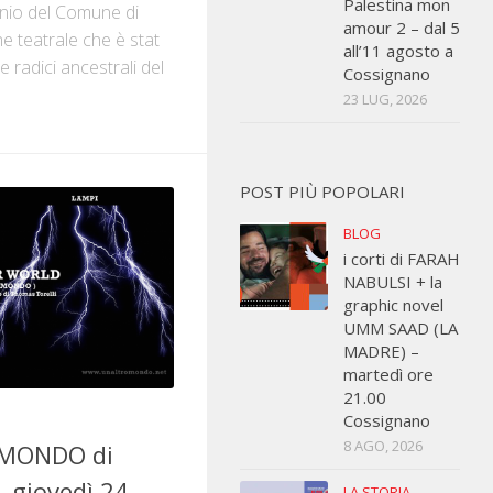
Palestina mon
inio del Comune di
amour 2 – dal 5
e teatrale che è stat
all’11 agosto a
e radici ancestrali del
Cossignano
23 LUG, 2026
POST PIÙ POPOLARI
BLOG
i corti di FARAH
NABULSI + la
graphic novel
UMM SAAD (LA
MADRE) –
martedì ore
21.00
Cossignano
8 AGO, 2026
 MONDO di
– giovedì 24
LA STORIA