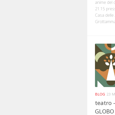
anime del 
21.15 press
Casa delle 
Grottammare
BLOG
23 M
teatro
GLOBO 