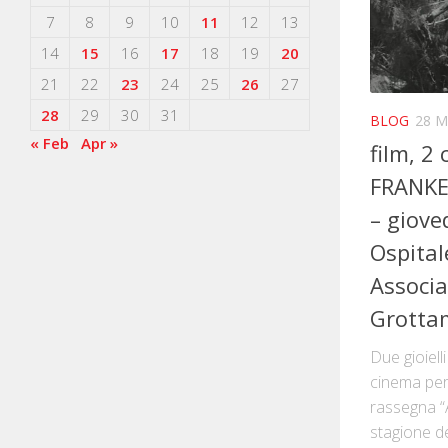
7
8
9
10
11
12
13
14
15
16
17
18
19
20
21
22
23
24
25
26
27
28
29
30
31
BLOG
28 M
« Feb
Apr »
film, 2 
FRANKE
– giove
Ospital
Associa
Grotta
Due gioiell
cinema per
rassegna “
stagione de