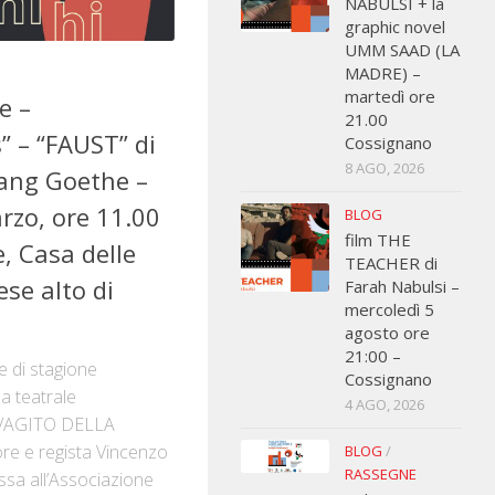
NABULSI + la
graphic novel
UMM SAAD (LA
MADRE) –
martedì ore
e –
21.00
 – “FAUST” di
Cossignano
8 AGO, 2026
ang Goethe –
zo, ore 11.00
BLOG
film THE
e, Casa delle
TEACHER di
ese alto di
Farah Nabulsi –
mercoledì 5
agosto ore
21:00 –
e di stagione
Cossignano
a teatrale
4 AGO, 2026
VAGITO DELLA
ore e regista Vincenzo
BLOG
/
RASSEGNE
sa all’Associazione