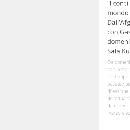
“I conti
mondo 
Dall’Af
con Gas
domenic
Sala K
Da domenic
con la stor
contempora
passato più
riflessione
dell’attual
date, per u
marzo e apri