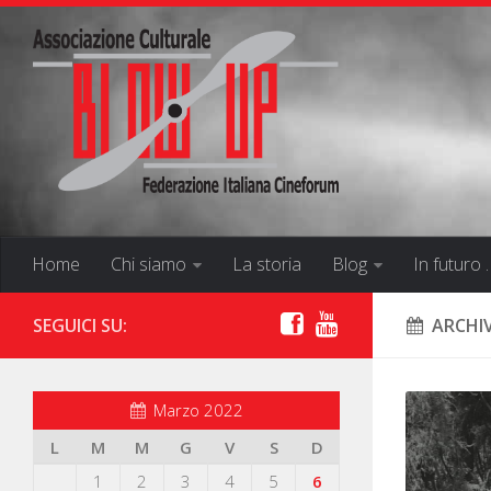
Home
Chi siamo
La storia
Blog
In futuro 
SEGUICI SU:
ARCHIV
Marzo 2022
L
M
M
G
V
S
D
1
2
3
4
5
6