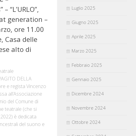
 – “L’URLO”,
Luglio 2025
at generation –
Giugno 2025
zo, ore 11.00
Aprile 2025
e, Casa delle
ese alto di
Marzo 2025
Febbraio 2025
eatrale
VAGITO DELLA
Gennaio 2025
ore e regista Vincenzo
sa all’Associazione
Dicembre 2024
inio del Comune di
Novembre 2024
e teatrale (che si
 2022) è dedicata
Ottobre 2024
 ancestrali del suono e