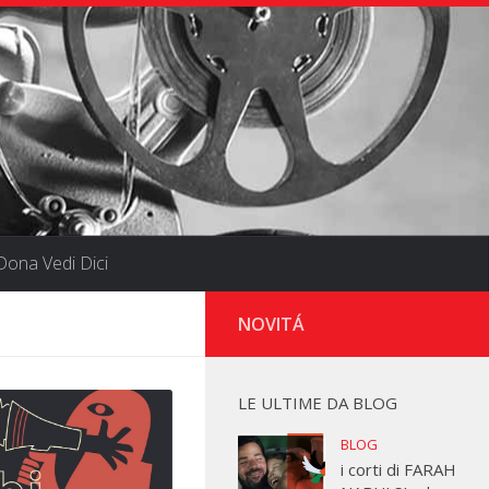
ona Vedi Dici
NOVITÁ
LE ULTIME DA BLOG
BLOG
i corti di FARAH