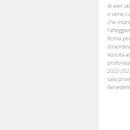
di aver ab
e viene c
che intan
l’atteggi
Roma per r
straordin
riuscita 
profondam
2022-2023
sala proie
Benedetto