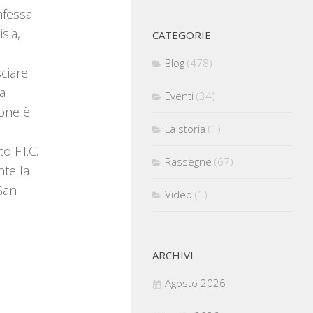
nfessa
sia,
CATEGORIE
Blog
(478)
sciare
na
Eventi
(34)
ione è
La storia
(1)
 F.I.C.
Rassegne
(67)
nte la
 San
Video
(1)
ARCHIVI
Agosto 2026