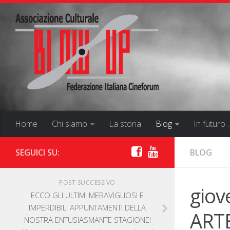
Home
Chi siamo
La storia
Blog
In futuro 
SEGUICI SU:
BLOG
POST SUCCESSIVO
giov
ECCO GLI ULTIMI MERAVIGLIOSI E
IMPERDIBILI APPUNTAMENTI DELLA
ARTE
NOSTRA ENTUSIASMANTE STAGIONE!