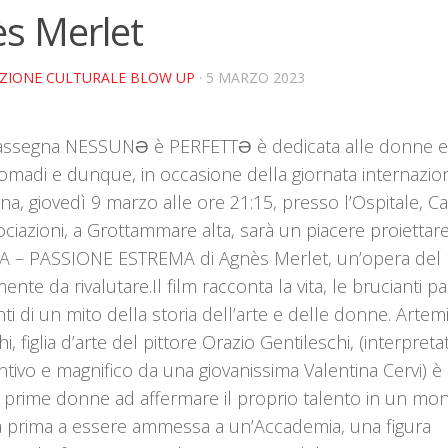
s Merlet
AZIONE CULTURALE BLOW UP
· 5 MARZO 2023
rassegna NESSUNƏ è PERFETTƏ è dedicata alle donne e 
nomadi e dunque, in occasione della giornata internazio
na, giovedì 9 marzo alle ore 21:15, presso l’Ospitale, C
ociazioni, a Grottammare alta, sarà un piacere proiettar
A – PASSIONE ESTREMA di Agnès Merlet, un’opera del
nte da rivalutare.Il film racconta la vita, le brucianti pa
ti di un mito della storia dell’arte e delle donne. Artemi
i, figlia d’arte del pittore Orazio Gentileschi, (interpreta
ntivo e magnifico da una giovanissima Valentina Cervi) è 
 prime donne ad affermare il proprio talento in un mo
a prima a essere ammessa a un’Accademia, una figura