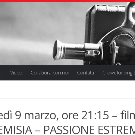
…
Video
Collabora con noi
Contatti
Crowdfunding D
edì 9 marzo, ore 21:15 – fil
MISIA – PASSIONE ESTREM