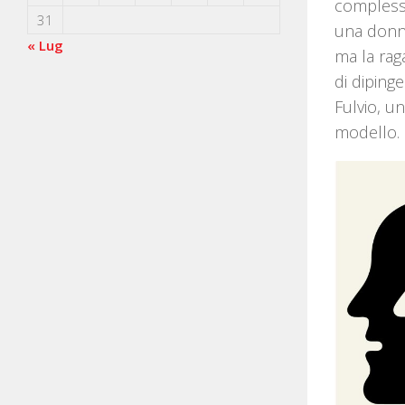
complessa
31
una donna
« Lug
ma la rag
di diping
Fulvio, u
modello.