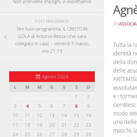
Non prendete impegni, vi aspettiamo!
Agnè
POST PRECEDENTE
DI
ASSOCI
film fuori programma: IL CRISTO IN
GOLA di Antonio Rezza (che sarà
collegato in sala) – venerdì 3 marzo,
Tutta la 
ore 21:15
identità 
della don
delle ass
Agosto 2026
ARTEMISI
L
M
M
G
V
S
D
assolutame
e i tormen
1
2
Gentilesch
3
4
5
6
7
8
9
modo isti
10
11
12
13
14
15
16
una delle
17
18
19
20
21
22
23
maschi, l
24
25
26
27
28
29
30