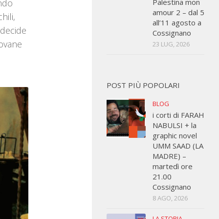
endo
Palestina mon
amour 2 – dal 5
ili,
all’11 agosto a
 decide
Cossignano
iovane
23 LUG, 2026
POST PIÙ POPOLARI
BLOG
i corti di FARAH
NABULSI + la
graphic novel
UMM SAAD (LA
MADRE) –
martedì ore
21.00
Cossignano
8 AGO, 2026
LA STORIA