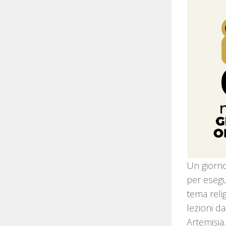
Un giorno
per esegu
tema relig
lezioni d
Artemisia