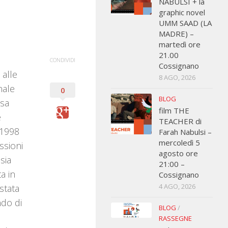
NABULSI + la
graphic novel
UMM SAAD (LA
MADRE) –
martedì ore
21.00
CONDIVIDI
Cossignano
alle
8 AGO, 2026
nale
0
BLOG
asa
film THE
e
TEACHER di
 1998
Farah Nabulsi –
mercoledì 5
ssioni
agosto ore
sia
21:00 –
ta in
Cossignano
4 AGO, 2026
stata
ndo di
BLOG
/
RASSEGNE