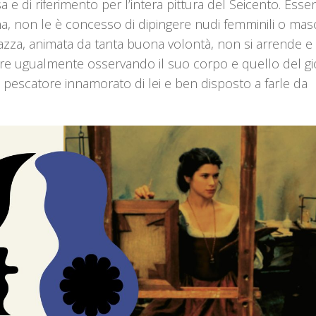
 e di riferimento per l’intera pittura del Seicento. Ess
, non le è concesso di dipingere nudi femminili o masch
azza, animata da tanta buona volontà, non si arrende e
ere ugualmente osservando il suo corpo e quello del g
n pescatore innamorato di lei e ben disposto a farle da