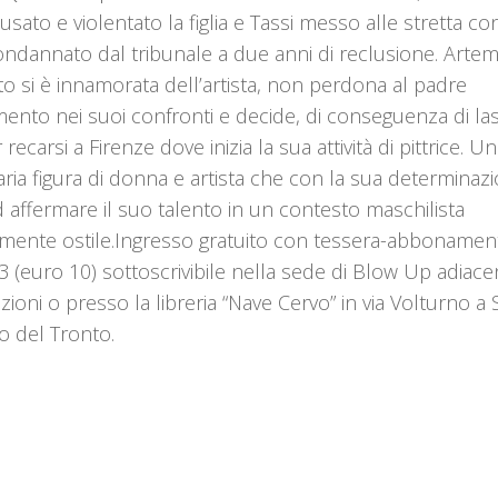
usato e violentato la figlia e Tassi messo alle stretta co
ondannato dal tribunale a due anni di reclusione. Artemi
to si è innamorata dell’artista, non perdona al padre
amento nei suoi confronti e decide, di conseguenza di la
ecarsi a Firenze dove inizia la sua attività di pittrice. U
aria figura di donna e artista che con la sua determinaz
ad affermare il suo talento in un contesto maschilista
ente ostile.Ingresso gratuito con tessera-abbonamento
 (euro 10) sottoscrivibile nella sede di Blow Up adiace
zioni o presso la libreria “Nave Cervo” in via Volturno a
 del Tronto.