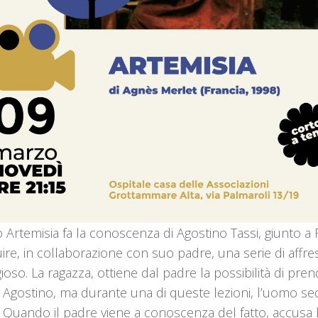
 Artemisia fa la conoscenza di Agostino Tassi, giunto 
ire, in collaborazione con suo padre, una serie di affre
ioso. La ragazza, ottiene dal padre la possibilità di pre
a Agostino, ma durante una di queste lezioni, l’uomo s
. Quando il padre viene a conoscenza del fatto, accusa