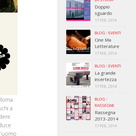
Doppio
sguardo
17 FEB, 2014
BLOG
/
EVENTI
Cine Ma
Letterature
17 FEB, 2014
BLOG
/
EVENTI
La grande
incertezza
17 FEB, 2014
a Roma
BLOG
/
RASSEGNE
schi a
Rassegna
ndere
2013-2014
educe
17 FEB, 2014
 l’uomo