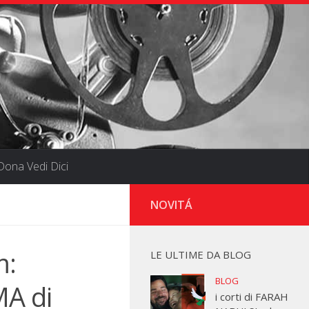
ona Vedi Dici
NOVITÁ
m:
LE ULTIME DA BLOG
BLOG
A di
i corti di FARAH