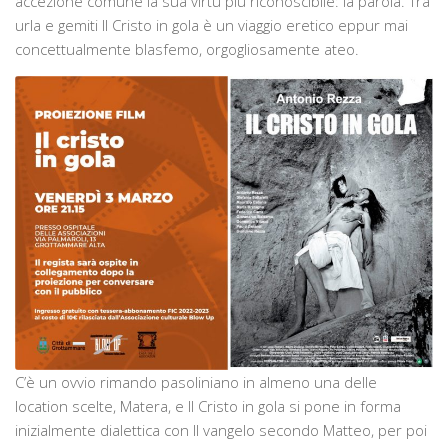
accezione comune la sua virtù più riconoscibile: la parola. Tra
urla e gemiti Il Cristo in gola è un viaggio eretico eppur mai
concettualmente blasfemo, orgogliosamente ateo.
C’è un ovvio rimando pasoliniano in almeno una delle
location scelte, Matera, e Il Cristo in gola si pone in forma
inizialmente dialettica con Il vangelo secondo Matteo, per poi