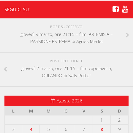
SEGUICI SU:
POST SUCCESSIVO
giovedì 9 marzo, ore 21:15 – film: ARTEMISIA –
PASSIONE ESTREMA di Agnès Merlet
POST PRECEDENTE
giovedì 2 marzo, ore 21:15 – film-capolavoro,
ORLANDO di Sally Potter
Agosto 2026
L
M
M
G
V
S
D
1
2
3
4
5
6
7
8
9