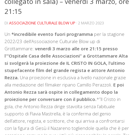
collegato in sala) – venerdì 3 marzo, ore
La storia
21:15
Blog
DI
ASSOCIAZIONE CULTURALE BLOW UP
· 2 MARZO 2023
Eventi
Un
*incredibile evento fuori programma
per la stagione
Rassegne
2022/23 dell’Associazione Culturale Blow up di
In futuro …
Grottammare:
venerdì 3 marzo alle ore 21:15 presso
l'”Ospitale Casa delle Associazioni” a Grottammare Alta
Video
si svolgerà la proiezione de IL CRISTO IN GOLA, l’ultimo
stupefacente film del grande regista e attore Antonio
Collabora con noi
Rezza.
Una proiezione in esclusiva a livello nazionale grazie
Contatti
alla mediazione del filmaker ripano Camillo Perazzoli.
E poi
Antonio Rezza sarà ospite in collegamento dopo la
Crowdfunding Dona Vedi Dici
proiezione per conversare con il pubblico.
*”Il Cristo in
gola, che Antonio Rezza dirige stavolta senza l’abituale
supporto di Flavia Mastrella, è la conferma del genio
dell’attore, regista, e scrittore, che qui arriva a confrontarsi
con la figura di Gesù il Nazareno togliendole quella che è per