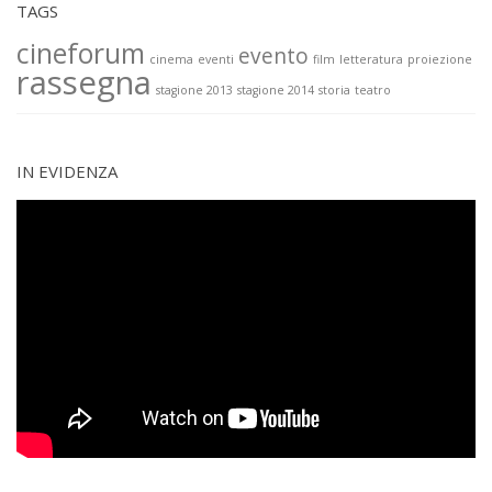
TAGS
cineforum
evento
cinema
eventi
film
letteratura
proiezione
rassegna
stagione 2013
stagione 2014
storia
teatro
IN EVIDENZA