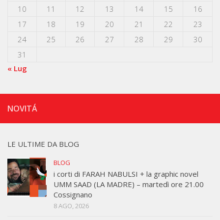
10
11
12
13
14
15
16
17
18
19
20
21
22
23
24
25
26
27
28
29
30
31
« Lug
NOVITÁ
LE ULTIME DA BLOG
BLOG
i corti di FARAH NABULSI + la graphic novel
UMM SAAD (LA MADRE) – martedì ore 21.00
Cossignano
8 AGO, 2026