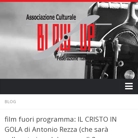
Home
BLOG
Chi siamo
film fuori programma: IL CRISTO IN
L’ associazione
GOLA di Antonio Rezza (che sarà
L’attività didattica