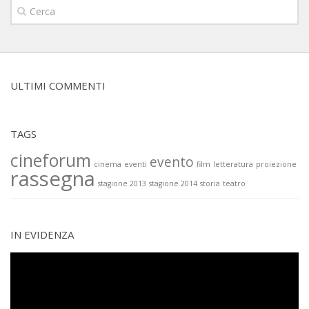
ULTIMI COMMENTI
TAGS
cineforum
evento
cinema
eventi
film
letteratura
proiezione
rassegna
stagione 2013
stagione 2014
storia
teatro
IN EVIDENZA