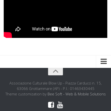
Home
Chi siamo
Associazione Culturale Blow Up - Piazza Carducci n. 15,
63066 Grottammare (AP) - P.I.: 01463430445
L’ associazione
Theme customization by
Bee Soft - Web & Mobile Solutions
L’attività didattica
La storia