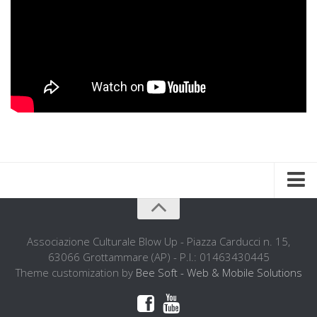
Home
Chi siamo
Associazione Culturale Blow Up - Piazza Carducci n. 15,
63066 Grottammare (AP) - P.I.: 01463430445
L’ associazione
Theme customization by
Bee Soft - Web & Mobile Solutions
L’attività didattica
La storia