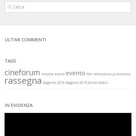
ULTIMI COMMENTI
TAGS
cineforum
evento
cinema
eventi
film
letteratura
proiezione
rassegna
stagione 2013
stagione 2014
storia
teatro
IN EVIDENZA