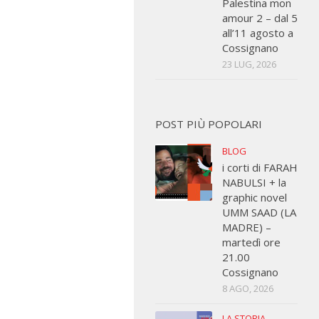
Palestina mon
amour 2 – dal 5
all’11 agosto a
Cossignano
23 LUG, 2026
POST PIÙ POPOLARI
BLOG
i corti di FARAH
NABULSI + la
graphic novel
UMM SAAD (LA
MADRE) –
martedì ore
21.00
Cossignano
8 AGO, 2026
LA STORIA