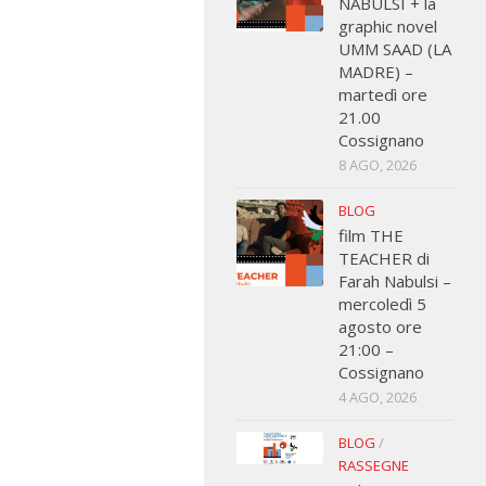
NABULSI + la
graphic novel
UMM SAAD (LA
MADRE) –
martedì ore
21.00
Cossignano
8 AGO, 2026
BLOG
film THE
TEACHER di
Farah Nabulsi –
mercoledì 5
agosto ore
21:00 –
Cossignano
4 AGO, 2026
BLOG
/
RASSEGNE