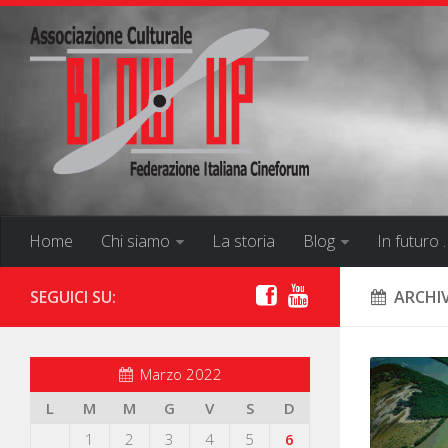
Home
Chi siamo
La storia
Blog
In futuro 
SEGUICI SU:
ARCHI
Marzo 2022
L
M
M
G
V
S
D
1
2
3
4
5
6