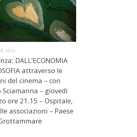
R, 2022
enza: DALL’ECONOMIA
SOFIA attraverso le
i del cinema – con
o Sciamanna – giovedì
o ore 21.15 – Ospitale,
lle associazioni – Paese
i Grottammare