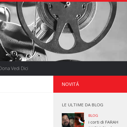
ona Vedi Dici
NOVITÁ
LE ULTIME DA BLOG
BLOG
i corti di FARAH