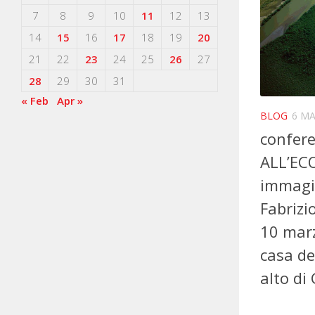
7
8
9
10
11
12
13
14
15
16
17
18
19
20
21
22
23
24
25
26
27
28
29
30
31
« Feb
Apr »
BLOG
6 MA
confer
ALL’ECO
immagin
Fabrizi
10 marz
casa de
alto d