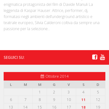
enigmatica protagonista del film di Davide Manuli La
leggenda di Kaspar Hauser. Attrice, performer, dj,
formatasi negli ambienti dell’underground artistico e
teatrale europeo, Silvia Calderoni coltiva da sempre una
passione per la selezione...
SEGUICI SU:
Ottobre 2014
L
M
M
G
V
S
D
1
2
3
4
5
6
7
8
9
10
11
12
13
14
15
16
17
18
19