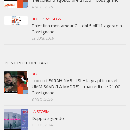
mercoledì 5 agosto ore 21:00 – Cossignano
4 AGO, 2026
BLOG
/
RASSEGNE
Palestina mon amour 2 – dal 5 all’11 agosto a
Cossignano
23 LUG, 2026
POST PIÙ POPOLARI
BLOG
i corti di FARAH NABULSI + la graphic novel
UMM SAAD (LA MADRE) – martedì ore 21.00
Cossignano
8 AGO, 2026
LA STORIA
Doppio sguardo
17 FEB, 2014