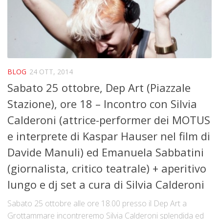
La storia
Blog
Eventi
Rassegne
BLOG
24 OTT, 2014
In futuro …
Sabato 25 ottobre, Dep Art (Piazzale
Video
Stazione), ore 18 – Incontro con Silvia
Collabora con noi
Calderoni (attrice-performer dei MOTUS
Contatti
e interprete di Kaspar Hauser nel film di
Davide Manuli) ed Emanuela Sabbatini
Crowdfunding Dona Vedi Dici
(giornalista, critico teatrale) + aperitivo
lungo e dj set a cura di Silvia Calderoni
Sabato 25 ottobre alle ore 18.00 presso il Dep Art a
Grottammare incontreremo Silvia Calderoni splendida ed