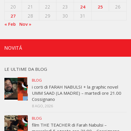
20
21
22
23
24
25
26
27
28
29
30
31
« Feb
Nov »
NOVITÁ
LE ULTIME DA BLOG
BLOG
i corti di FARAH NABULSI + la graphic novel
UMM SAAD (LA MADRE) – martedì ore 21.00
Cossignano
8 AGO, 2026
BLOG
film THE TEACHER di Farah Nabulsi –