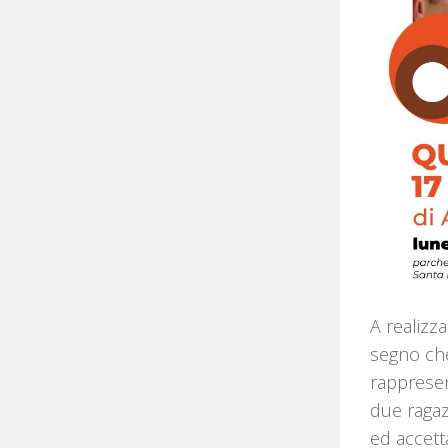
A realizza
segno che
rappresen
due ragaz
ed accett