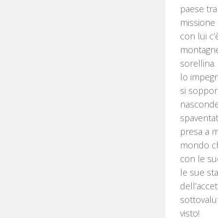
paese tra
missione i
con lui c
montagne 
sorellina.
lo impegn
si soppor
nasconde 
spaventat
presa a m
mondo che
con le su
le sue sta
dell’accett
sottovalu
visto!