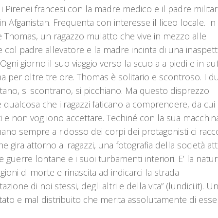
 i Pirenei francesi con la madre medico e il padre militar
n Afganistan. Frequenta con interesse il liceo locale. In
’è Thomas, un ragazzo mulatto che vive in mezzo alle
col padre allevatore e la madre incinta di una inaspett
 Ogni giorno il suo viaggio verso la scuola a piedi e in a
a per oltre tre ore. Thomas è solitario e scontroso. I 
tano, si scontrano, si picchiano. Ma questo disprezzo
qualcosa che i ragazzi faticano a comprendere, da cui
i e non vogliono accettare. Techiné con la sua macchin
ano sempre a ridosso dei corpi dei protagonisti ci racco
 gira attorno ai ragazzi, una fotografia della società at
e guerre lontane e i suoi turbamenti interiori. E’ la natu
gioni di morte e rinascita ad indicarci la strada
azione di noi stessi, degli altri e della vita” (lundici.it). U
tato e mal distribuito che merita assolutamente di esse