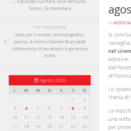
– balconata sul mare, foce del fiume
agos
Tesino, Grottammare
DI
ASSOCI
POST PRECEDENTE
Si conclu
lutto per il mondo cinematografico
piceno: è morto Gabriele Brancatelli
rassegna
collezionista straordinario e generoso
nel cin
di film
edizione,
dall’Asses
all’Assoc
Agosto 2026
Lo spazio 
L
M
M
G
V
S
D
chiesa di
1
2
3
4
5
6
7
8
9
La masche
10
11
12
13
14
15
16
una volta 
17
18
19
20
21
22
23
per prote