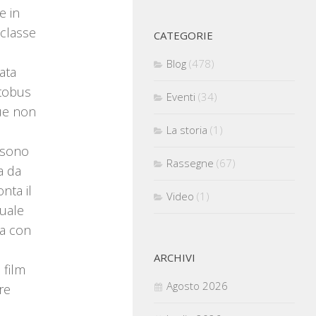
e in
 classe
CATEGORIE
Blog
(478)
ata
utobus
Eventi
(34)
due non
La storia
(1)
 sono
Rassegne
(67)
a da
nta il
Video
(1)
tuale
ra con
ARCHIVI
n film
Agosto 2026
re