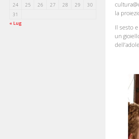
cultura@c
24
25
26
27
28
29
30
la proiez
31
« Lug
Il sesto 
un gioiell
dell’adol