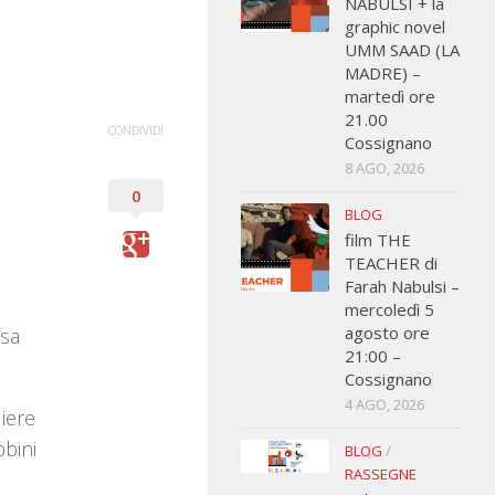
NABULSI + la
graphic novel
UMM SAAD (LA
MADRE) –
martedì ore
21.00
CONDIVIDI
Cossignano
8 AGO, 2026
0
BLOG
film THE
TEACHER di
Farah Nabulsi –
mercoledì 5
agosto ore
osa
21:00 –
Cossignano
4 AGO, 2026
liere
bbini
BLOG
/
RASSEGNE