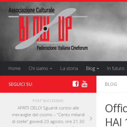
Home
Chi siamo
La storia
Blog
In futuro 
SEGUICI SU:
BLOG
POST SUCCESSIVO
Offi
APRITI CIELO! Sguardi curiosi alle
meraviglie del cosmo – “Cento miliardi
HAI 
di stelle” giovedì 20 agosto, ore 21.30