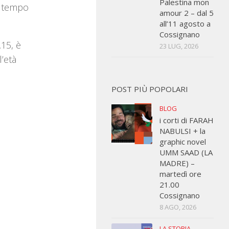
Palestina mon
altempo
amour 2 – dal 5
all’11 agosto a
Cossignano
.15, è
23 LUG, 2026
l’età
POST PIÙ POPOLARI
BLOG
i corti di FARAH
NABULSI + la
graphic novel
UMM SAAD (LA
MADRE) –
martedì ore
21.00
Cossignano
8 AGO, 2026
LA STORIA