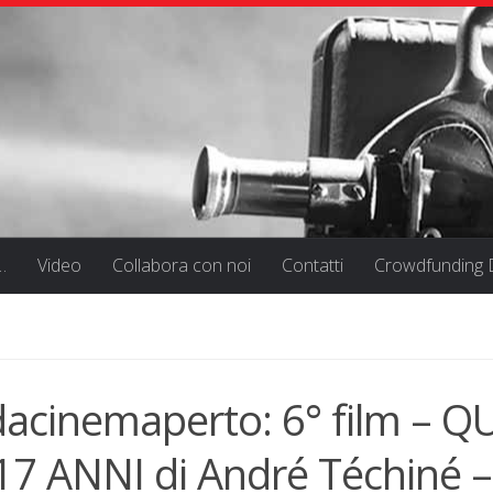
…
Video
Collabora con noi
Contatti
Crowdfunding D
dacinemaperto: 6° film –
17 ANNI di André Téchiné –