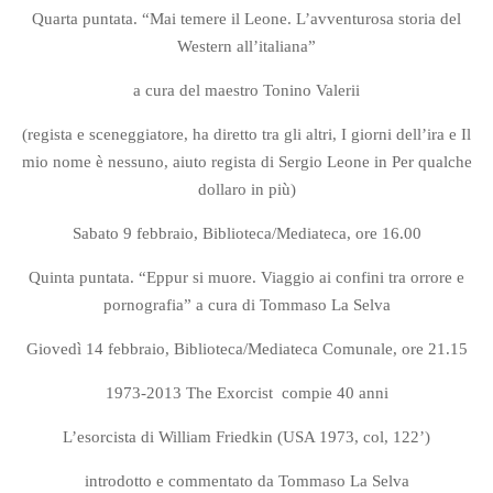
Quarta puntata.
“Mai temere il Leone. L’avventurosa storia del
Western all’italiana”
a cura del maestro
Tonino Valerii
(regista e sceneggiatore, ha diretto tra gli altri,
I giorni dell’ira
e
Il
mio nome è nessuno
, aiuto regista di Sergio Leone in
Per qualche
dollaro in più
)
Sabato 9 febbraio, Biblioteca/Mediateca, ore 16.00
Quinta puntata.
“Eppur si muore. Viaggio ai confini tra orrore e
pornografia”
a cura di Tommaso La Selva
Giovedì 14 febbraio, Biblioteca/Mediateca Comunale, ore 21.15
1973-2013
The Exorcist
compie 40 anni
L’esorcista
di William Friedkin (USA 1973, col, 122’)
introdotto e commentato da Tommaso La Selva