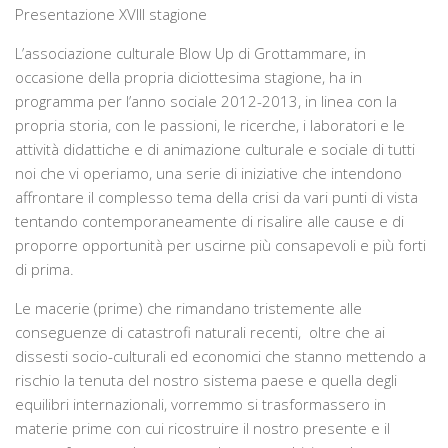
Presentazione XVIII stagione
La storia
L’associazione culturale Blow Up di Grottammare, in
Blog
occasione della propria diciottesima stagione, ha in
Eventi
programma per l’anno sociale 2012-2013, in linea con la
propria storia, con le passioni, le ricerche, i laboratori e le
Rassegne
attività didattiche e di animazione culturale e sociale di tutti
In futuro …
noi che vi operiamo, una serie di iniziative che intendono
Video
affrontare il complesso tema della crisi da vari punti di vista
tentando contemporaneamente di risalire alle cause e di
Collabora con noi
proporre opportunità per uscirne più consapevoli e più forti
di prima.
Contatti
Crowdfunding Dona Vedi Dici
Le macerie (prime) che rimandano tristemente alle
conseguenze di catastrofi naturali recenti, oltre che ai
dissesti socio-culturali ed economici che stanno mettendo a
rischio la tenuta del nostro sistema paese e quella degli
equilibri internazionali, vorremmo si trasformassero in
materie prime con cui ricostruire il nostro presente e il