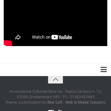
Home
Chi siamo
Associazione Culturale Blow Up - Piazza Carducci n. 15,
63066 Grottammare (AP) - P.I.: 01463430445
L’ associazione
Theme customization by
Bee Soft - Web & Mobile Solutions
L’attività didattica