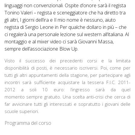
linguaggi non convenzionali
.
Ospite d’onore sarà il regista
Tonino Valeri – regista e sceneggiatore che ha diretto tra
gli altri,
I giorni dell’ira
e
Il mio nome è nessuno
, aiuto
regista di Sergio Leone in
Per qualche dollaro in più –
che
ci regalerà una personale lezione sul western all’italiana.
Al
montaggio e al mixer video ci sarà Giovanni Massa,
sempre dell’associazione
Blow Up
.
Visto il successo dei precedenti corsi e la limitata
disponibilità di posti, è necessario iscriversi. Poi, come per
tutti gli altri appuntamenti della stagione, per partecipare agli
incontri sarà sufficiente acquistare la tessera F.I.C. 2011-
2012 a soli 10 euro: l’ingresso sarà da quel
momento sempre gratuito. Una scelta anti-crisi che cerca di
far avvicinare tutti gli interessati e sopratutto i giovani delle
scuole superiori.
Programma del
corso