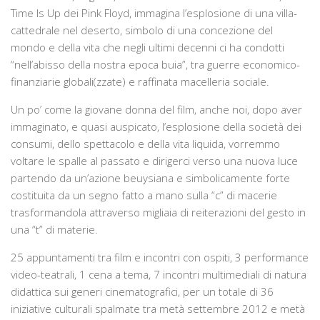
Time Is Up
dei Pink Floyd, immagina l’esplosione di una villa-
cattedrale nel deserto, simbolo di una concezione del
mondo e della vita che negli ultimi decenni ci ha condotti
“nell’abisso della nostra epoca buia”, tra guerre economico-
finanziarie globali(zzate) e raffinata macelleria sociale.
Un po’ come la giovane donna del film, anche noi, dopo aver
immaginato, e quasi auspicato, l’esplosione della società dei
consumi, dello spettacolo e della vita liquida, vorremmo
voltare le spalle al passato e dirigerci verso una nuova luce
partendo da un’azione beuysiana e simbolicamente forte
costituita da un segno fatto a mano sulla “c” di macerie
trasformandola attraverso migliaia di reiterazioni del gesto in
una “t” di materie.
25 appuntamenti tra film e incontri con ospiti, 3 performance
video-teatrali, 1 cena a tema, 7 incontri multimediali di natura
didattica sui generi cinematografici, per un totale di 36
iniziative culturali spalmate tra metà settembre 2012 e metà