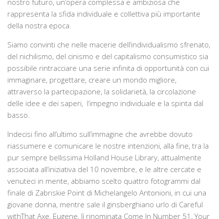
nostro futuro, un’opera complessa e ambiziosa che
rappresenta la sfida individuale e collettiva più importante
della nostra epoca.
Siamo convinti che nelle macerie dell’individualismo sfrenato,
del nichilismo, del cinismo e del capitalismo consumistico sia
possibile rintracciare una serie infinita di opportunità con cui
immaginare, progettare, creare un mondo migliore,
attraverso la partecipazione, la solidarietà, la circolazione
delle idee e dei saperi, l’impegno individuale e la spinta dal
basso.
Indecisi fino all’ultimo sull’immagine che avrebbe dovuto
riassumere e comunicare le nostre intenzioni, alla fine, tra la
pur sempre bellissima
Holland House Library
, attualmente
associata all’iniziativa del 10 novembre, e le altre cercate e
venuteci in mente, abbiamo scelto quattro fotogrammi dal
finale di
Zabriskie Point
di Michelangelo Antonioni, in cui una
giovane donna, mentre sale il ginsberghiano urlo di
Careful
with
That Axe, Eugene
, lì rinominata
Come In Number 51, Your