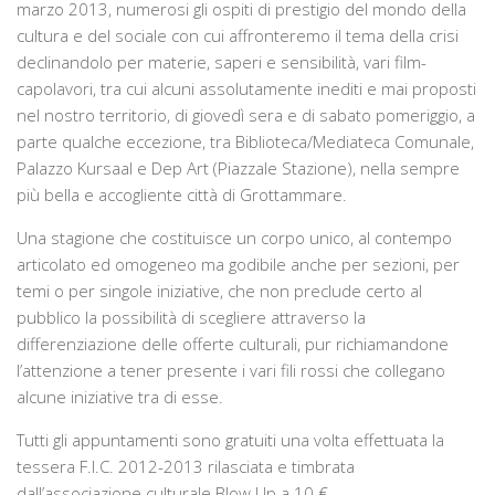
marzo 2013, numerosi gli ospiti di prestigio del mondo della
cultura e del sociale con cui affronteremo il tema della crisi
declinandolo per materie, saperi e sensibilità, vari film-
capolavori, tra cui alcuni assolutamente inediti e mai proposti
nel nostro territorio, di giovedì sera e di sabato pomeriggio, a
parte qualche eccezione, tra Biblioteca/Mediateca Comunale,
Palazzo Kursaal e Dep Art (Piazzale Stazione), nella sempre
più bella e accogliente città di Grottammare.
Una stagione che costituisce un corpo unico, al contempo
articolato ed omogeneo ma godibile anche per sezioni, per
temi o per singole iniziative, che non preclude certo al
pubblico la possibilità di scegliere attraverso la
differenziazione delle offerte culturali, pur richiamandone
l’attenzione a tener presente i vari fili rossi che collegano
alcune iniziative tra di esse.
Tutti gli appuntamenti sono gratuiti una volta effettuata la
tessera F.I.C. 2012-2013 rilasciata e timbrata
dall’associazione culturale Blow Up a 10 €.