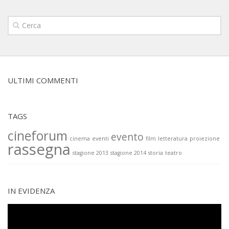
ULTIMI COMMENTI
TAGS
cineforum
evento
cinema
eventi
film
letteratura
proiezione
rassegna
stagione 2013
stagione 2014
storia
teatro
IN EVIDENZA