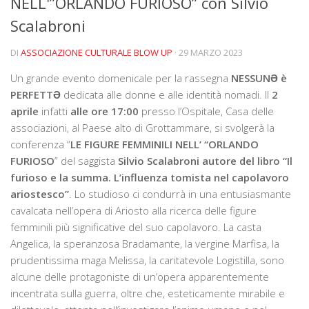
NELL'”ORLANDO FURIOSO” con Silvio
La storia
Scalabroni
Blog
DI
ASSOCIAZIONE CULTURALE BLOW UP
· 29 MARZO 2023
Eventi
Un grande evento domenicale per la rassegna
NESSUNƏ è
Rassegne
PERFETTƏ
dedicata alle donne e alle identità nomadi. Il
2
In futuro …
aprile
infatti
alle ore 17:00
presso l’Ospitale, Casa delle
associazioni, al Paese alto di Grottammare, si svolgerà la
Video
conferenza “
LE FIGURE FEMMINILI NELL’ “ORLANDO
FURIOSO
Collabora con noi
” del saggista
Silvio Scalabroni autore del libro “Il
furioso e la summa. L’influenza tomista nel capolavoro
Contatti
ariostesco”
. Lo studioso ci condurrà in una entusiasmante
cavalcata nell’opera di Ariosto alla ricerca delle figure
Crowdfunding Dona Vedi Dici
femminili più significative del suo capolavoro. La casta
Angelica, la speranzosa Bradamante, la vergine Marfisa, la
prudentissima maga Melissa, la caritatevole Logistilla, sono
alcune delle protagoniste di un’opera apparentemente
incentrata sulla guerra, oltre che, esteticamente mirabile e