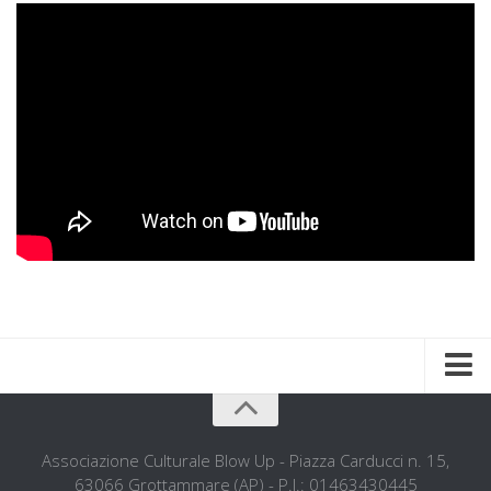
Home
Chi siamo
Associazione Culturale Blow Up - Piazza Carducci n. 15,
63066 Grottammare (AP) - P.I.: 01463430445