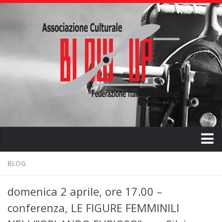
Home
BLOG
Chi siamo
domenica 2 aprile, ore 17.00 –
L’ associazione
conferenza, LE FIGURE FEMMINILI
L’attività didattica