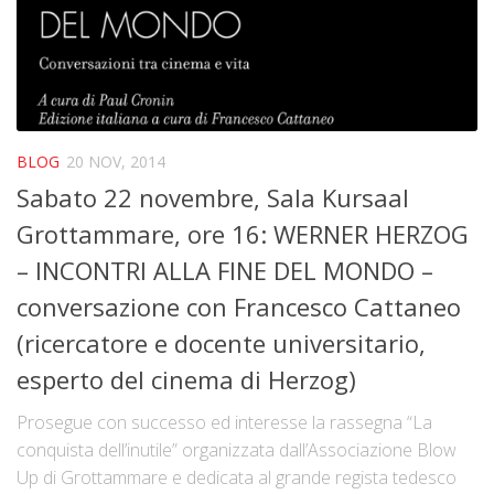
La storia
Blog
Eventi
Rassegne
BLOG
20 NOV, 2014
In futuro …
Sabato 22 novembre, Sala Kursaal
Video
Grottammare, ore 16: WERNER HERZOG
Collabora con noi
– INCONTRI ALLA FINE DEL MONDO –
Contatti
conversazione con Francesco Cattaneo
(ricercatore e docente universitario,
Crowdfunding Dona Vedi Dici
esperto del cinema di Herzog)
Prosegue con successo ed interesse la rassegna “La
conquista dell’inutile” organizzata dall’Associazione Blow
Up di Grottammare e dedicata al grande regista tedesco