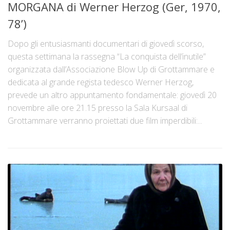
MORGANA di Werner Herzog (Ger, 1970,
78’)
Dopo gli entusiasmanti documentari di giovedì scorso,
questa settimana la rassegna “La conquista dell’inutile”
organizzata dall’Associazione Blow Up di Grottammare e
dedicata al grande regista tedesco Werner Herzog,
prevede un altro appuntamento fondamentale: giovedì 20
novembre alle ore 21.15 presso la Sala Kursaal di
Grottammare verranno proiettati due film imperdibili:...