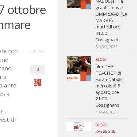
NABULSI + la
7 ottobre
graphic novel
UMM SAAD (LA
ammare
MADRE) –
martedì ore
21.00
Cossignano
8 AGO, 2026
mare con
CONDIVIDI
one
BLOG
film THE
rdano
0
TEACHER di
ura
Farah Nabulsi –
 piante
mercoledì 5
agosto ore
evo a
21:00 –
Cossignano
ci,
4 AGO, 2026
esti di
BLOG
/
RASSEGNE