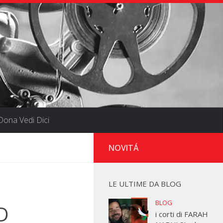
ona Vedi Dici
NOVITÁ
LE ULTIME DA BLOG
BLOG
D
i corti di FARAH