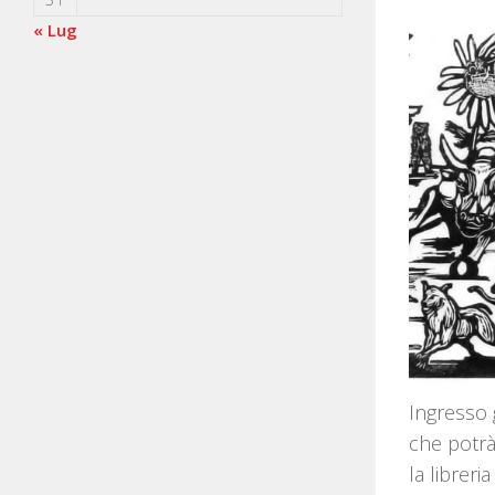
« Lug
Ingresso 
che potrà
la librer