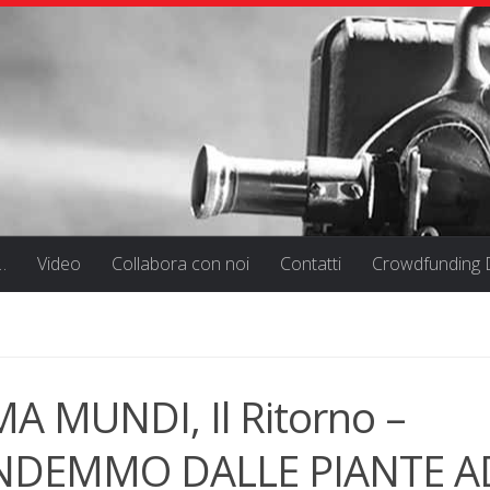
…
Video
Collabora con noi
Contatti
Crowdfunding D
A MUNDI, Il Ritorno –
NDEMMO DALLE PIANTE A