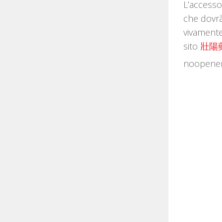
L’accesso
che dovrà
vivamente
sito
壯陽
noopener”