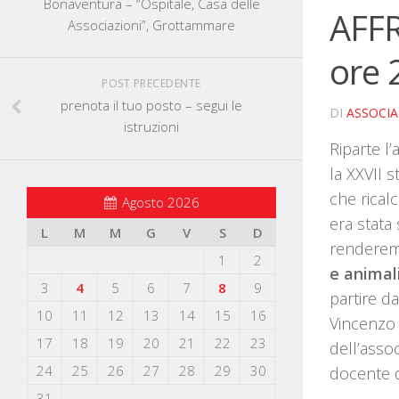
Bonaventura – “Ospitale, Casa delle
AFFR
Associazioni”, Grottammare
ore 
POST PRECEDENTE
prenota il tuo posto – segui le
DI
ASSOCI
istruzioni
Riparte l
la XXVII
che rical
Agosto 2026
era stata 
L
M
M
G
V
S
D
renderem
1
2
e animal
3
4
5
6
7
8
9
partire d
10
11
12
13
14
15
16
Vincenzo 
17
18
19
20
21
22
23
dell’assoc
24
25
26
27
28
29
30
docente d
31