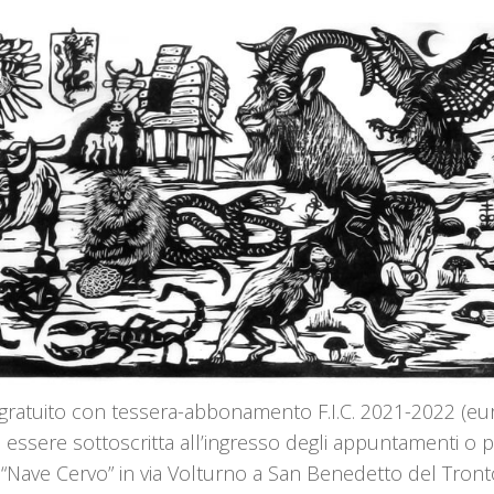
gratuito con tessera-abbonamento F.I.C. 2021-2022 (eu
 essere sottoscritta all’ingresso degli appuntamenti o 
ia “Nave Cervo” in via Volturno a San Benedetto del Tront