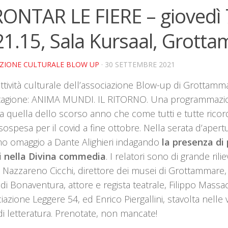
ONTAR LE FIERE – giovedì 
21.15, Sala Kursaal, Grott
AZIONE CULTURALE BLOW UP
· 30 SETTEMBRE 2021
’attività culturale dell’associazione Blow-up di Grottam
 stagione: ANIMA MUNDI. IL RITORNO. Una programmazi
ca quella dello scorso anno che come tutti e tutte rico
sospesa per il covid a fine ottobre. Nella serata d’apert
o omaggio a Dante Alighieri indagando
la presenza di
i nella Divina commedia
. I relatori sono di grande rili
a Nazzareno Cicchi, direttore dei musei di Grottammare,
di Bonaventura, attore e regista teatrale, Filippo Massac
iazione Leggere 54, ed Enrico Piergallini, stavolta nelle v
i letteratura. Prenotate, non mancate!