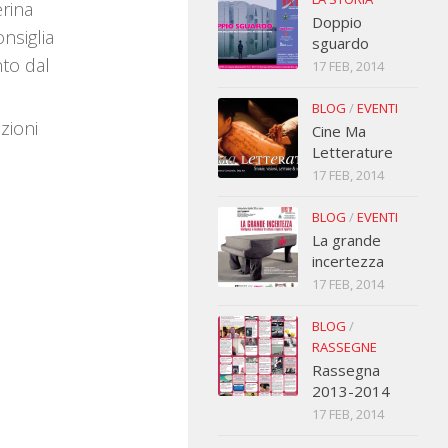
erina
Doppio
nsiglia
sguardo
nto dal
17 FEB, 2014
BLOG
/
EVENTI
zioni
Cine Ma
Letterature
17 FEB, 2014
BLOG
/
EVENTI
La grande
incertezza
17 FEB, 2014
BLOG
/
RASSEGNE
Rassegna
2013-2014
17 FEB, 2014