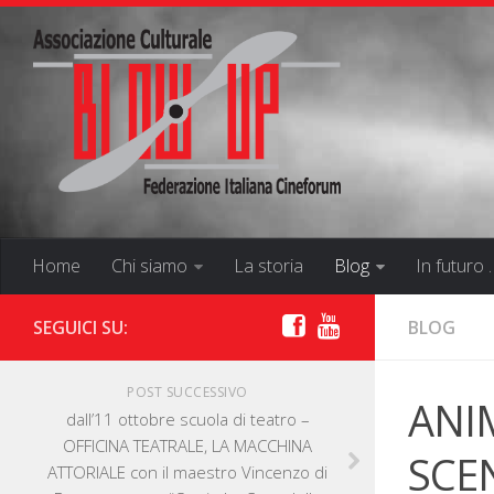
Home
Chi siamo
La storia
Blog
In futuro 
SEGUICI SU:
BLOG
POST SUCCESSIVO
ANIM
dall’11 ottobre scuola di teatro –
OFFICINA TEATRALE, LA MACCHINA
SCE
ATTORIALE con il maestro Vincenzo di