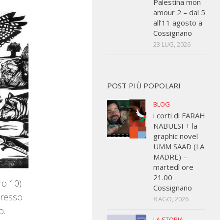
Palestina mon
amour 2 – dal 5
all’11 agosto a
Cossignano
23 LUG, 2026
POST PIÙ POPOLARI
BLOG
i corti di FARAH
NABULSI + la
graphic novel
UMM SAAD (LA
MADRE) –
martedì ore
21.00
ro 10)
Cossignano
presso
8 AGO, 2026
o.
LA STORIA