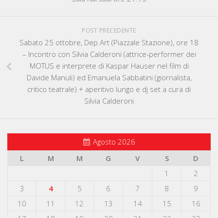
POST PRECEDENTE
Sabato 25 ottobre, Dep Art (Piazzale Stazione), ore 18
– Incontro con Silvia Calderoni (attrice-performer dei
MOTUS e interprete di Kaspar Hauser nel film di
Davide Manuli) ed Emanuela Sabbatini (giornalista,
critico teatrale) + aperitivo lungo e dj set a cura di
Silvia Calderoni
Agosto 2026
L
M
M
G
V
S
D
1
2
3
4
5
6
7
8
9
10
11
12
13
14
15
16