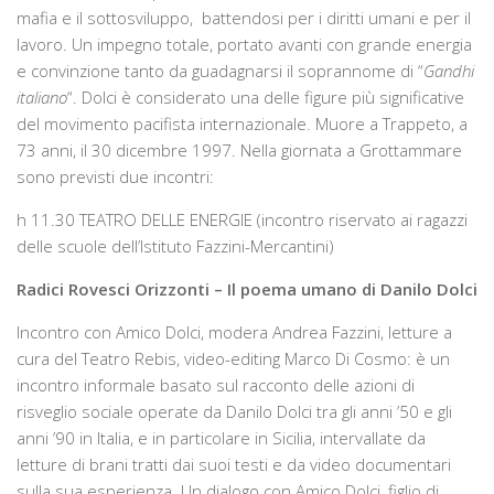
mafia e il sottosviluppo, battendosi per i diritti umani e per il
lavoro. Un impegno totale, portato avanti con grande energia
e convinzione tanto da guadagnarsi il soprannome di “
Gandhi
italiano
“. Dolci è considerato una delle figure più significative
del movimento pacifista internazionale. Muore a Trappeto, a
73 anni, il 30 dicembre 1997. Nella giornata a Grottammare
sono previsti due incontri:
h 11.30 TEATRO DELLE ENERGIE (incontro riservato ai ragazzi
delle scuole dell’Istituto Fazzini-Mercantini)
Radici Rovesci Orizzonti – Il poema umano di Danilo Dolci
Incontro con Amico Dolci, modera Andrea Fazzini, letture a
cura del Teatro Rebis, video-editing Marco Di Cosmo: è un
incontro informale basato sul racconto delle azioni di
risveglio sociale operate da Danilo Dolci tra gli anni ’50 e gli
anni ’90 in Italia, e in particolare in Sicilia, intervallate da
letture di brani tratti dai suoi testi e da video documentari
sulla sua esperienza. Un dialogo con Amico Dolci, figlio di