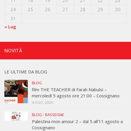
17
18
19
20
21
22
23
24
25
26
27
28
29
30
31
« Lug
NOVITÁ
LE ULTIME DA BLOG
BLOG
film THE TEACHER di Farah Nabulsi –
mercoledì 5 agosto ore 21:00 – Cossignano
4 AGO, 2026
BLOG
/
RASSEGNE
Palestina mon amour 2 – dal 5 all’11 agosto a
Cossignano