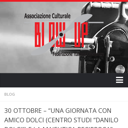
Home
BLOG
Chi siamo
30 OTTOBRE – “UNA GIORNATA CON
L’ associazione
AMICO DOLCI (CENTRO STUDI “DANILO
L’attività didattica