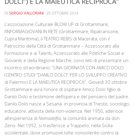
DOLCI”) E LA MAIEUTICA RECIPROCA”
La storia
DI
SERGIO VALLORANI
· 25 OTTOBRE 2014
Blog
L’associazione Culturale BLOW UP di Grottammare,
Eventi
l’INFORMAGIOVANI IN RETE (Grottammare, Ripatransone,
Rassegne
Cupra Marittima), il TEATRO REBIS di Macerata, con il
Patrocinio della Città di Grottammare – Assessorato alla
In futuro …
Formazione e ai Talenti, Assessorato alle Politiche Sociali e
Video
Giovanili, e della Regione Marche, sono lieti di presentare un
incontro straordinario: “UNA GIORNATA CON AMICO DOLCI
Collabora con noi
(CENTRO STUDI “DANILO DOLCI” PER LO SVILUPPO CREATIVO
Contatti
di Palermo) E LA MAIEUTICA RECIPROCA”. Giovedì 30 ottobre
Grottammare avrà l’onore di ospitare Amico Dolci figlio di
Crowdfunding Dona Vedi Dici
Danilo Dolci e testimone dell’opera e del pensiero del padre.
Danilo Dolci nasce a Sesana in provincia di Trieste, sociologo,
educatore, attivista della non-violenza. Nel 1950, aderisce
all’esperienza di
Nomadelfia
, la comunità animata da don
Zeno. Nel 1952, si trasferisce a Trappeto, nella Sicilia
occidentale, dove promuove lotte nonviolente contro la