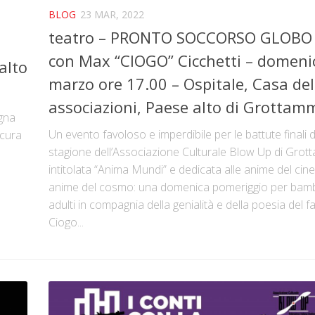
BLOG
23 MAR, 2022
teatro – PRONTO SOCCORSO GLOBO 
con Max “CIOGO” Cicchetti – domeni
alto
marzo ore 17.00 – Ospitale, Casa del
associazioni, Paese alto di Grottam
egna
Un evento favoloso e imperdibile per le battute finali 
cura
stagione dell’Associazione Culturale Blow Up di Grot
intitolata “Anima Mundi” e dedicata alle anime del cin
anime del cosmo: una domenica pomeriggio per bamb
adulti in compagnia della genialità e della poesia del f
Ciogo...