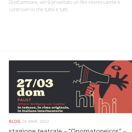
Grottammare, verrà proiettato un film interessanrte e
controverso che tutte e tutti...
BLOG
26 MAR, 2022
stagione teatrale – “Onomatopeicos” –