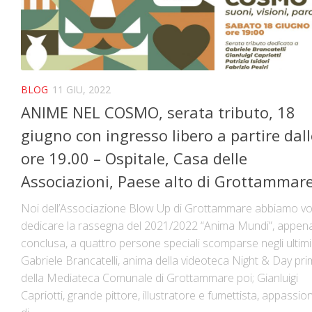
BLOG
11 GIU, 2022
ANIME NEL COSMO, serata tributo, 18
giugno con ingresso libero a partire dall
ore 19.00 – Ospitale, Casa delle
Associazioni, Paese alto di Grottammar
Noi dell’Associazione Blow Up di Grottammare abbiamo vo
dedicare la rassegna del 2021/2022 “Anima Mundi”, appen
conclusa, a quattro persone speciali scomparse negli ultimi
Gabriele Brancatelli, anima della videoteca Night & Day pri
della Mediateca Comunale di Grottammare poi; Gianluigi
Capriotti, grande pittore, illustratore e fumettista, appassio