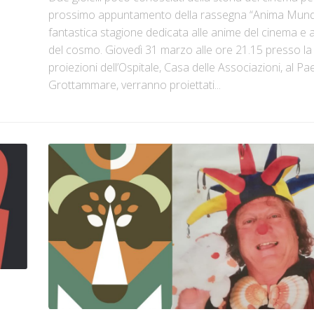
prossimo appuntamento della rassegna “Anima Mundi”
fantastica stagione dedicata alle anime del cinema e 
del cosmo. Giovedì 31 marzo alle ore 21.15 presso la
proiezioni dell’Ospitale, Casa delle Associazioni, al Pa
Grottammare, verranno proiettati...