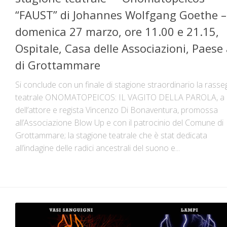
“FAUST” di Johannes Wolfgang Goethe –
domenica 27 marzo, ore 11.00 e 21.15,
Ospitale, Casa delle Associazioni, Paese 
di Grottammare
Si conclude con un finale di stagione straordinario la rass
teatrale ONOMATOPEICOS: IL VAGITO DELLA PAROLA, a 
dell’attore e regista Vincenzo Di Bonaventura, promossa
all’Associazione Blow Up e con il patrocinio del Comune di
Grottammare; la stagione teatrale che è stat dedicata
all’indagine delle radici ancestrali del suono e...