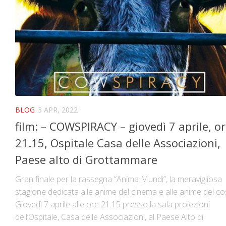
BLOG
3 APR, 2022
film: – COWSPIRACY – giovedì 7 aprile, o
21.15, Ospitale Casa delle Associazioni,
Paese alto di Grottammare
Gran finale per la rassegna “Anima Mundi”, la meravigliosa
stagione dedicata alle anime del cinema e alle anime del c
Giovedì 7 aprile alle ore 21.15 presso la sala proiezioni
dell’Ospitale, Casa delle Associazioni, al Paese Alto di