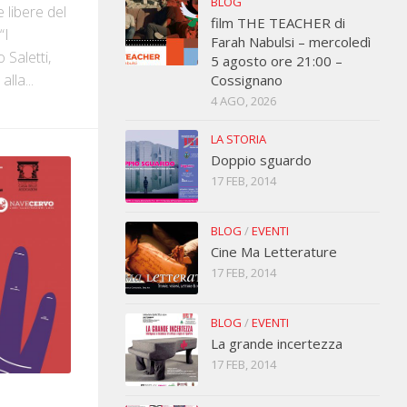
BLOG
 libere del
film THE TEACHER di
“I
Farah Nabulsi – mercoledì
Saletti,
5 agosto ore 21:00 –
lla...
Cossignano
4 AGO, 2026
LA STORIA
Doppio sguardo
17 FEB, 2014
BLOG
/
EVENTI
Cine Ma Letterature
17 FEB, 2014
BLOG
/
EVENTI
La grande incertezza
17 FEB, 2014