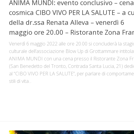
ANIMA MUNDI: evento conclusivo – cena
cosmica CIBO VIVO PER LA SALUTE – a c
della dr.ssa Renata Alleva – venerdì 6
maggio ore 20.00 – Ristorante Zona Fra
Venerdì 6 maggio 2022 alle ore 20.00 si concluderà la stag
culturale dell’associazione Blow Up di Grottammare intitola
ANIMA MUNDI con una cena presso il Ristorante Zona F
(San Benedetto del Tronto, Contrada Santa Lucia, 21) dedi
al “CIBO VIVO PER LA SALUTE”, per parlare di comportame
stili di vita...