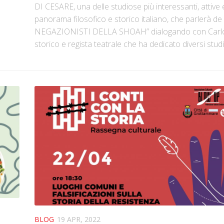
DI CESARE, una delle studiose più interessanti, attive e
panorama filosofico e storico italiano, che parlerà de 
NEGAZIONISTI DELLA SHOAH” dialogando con Carlo 
storico e regista teatrale che ha dedicato diversi studi a
BLOG
19 APR, 2022