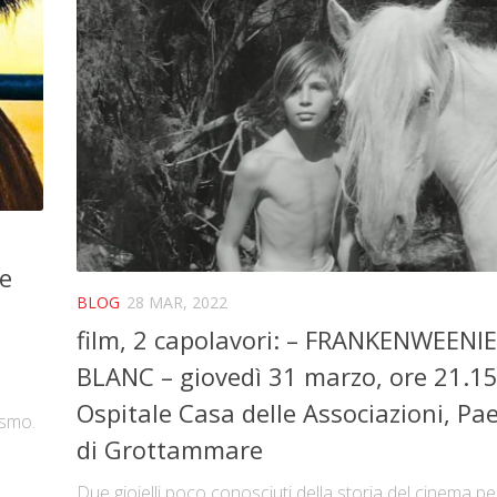
re
BLOG
28 MAR, 2022
film, 2 capolavori: – FRANKENWEENIE
BLANC – giovedì 31 marzo, ore 21.15
Ospitale Casa delle Associazioni, Pa
osmo.
di Grottammare
Due gioielli poco conosciuti della storia del cinema per