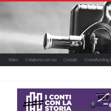
…
Video
Collabora con noi
Contatti
Crowdfunding D