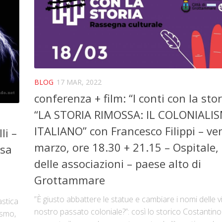
BLOG
17 MAR, 2022
conferenza + film: “I conti con la stor
“LA STORIA RIMOSSA: IL COLONIALI
ITALIANO” con Francesco Filippi – ve
li –
marzo, ore 18.30 + 21.15 – Ospitale,
asa
delle associazioni – paese alto di
Grottammare
”È giusto abbattere le statue e cambiare i nomi delle vi
astica
nostro passato coloniale?”: così lo storico Costantino
osmo,