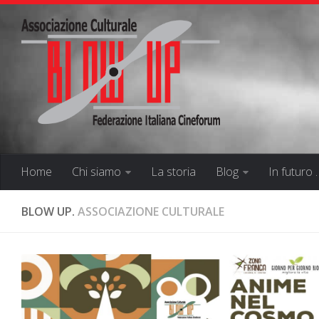
Home
Chi siamo
La storia
Blog
In futuro 
BLOW UP.
ASSOCIAZIONE CULTURALE