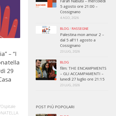
Farah Nabulsi – mercoledì
5 agosto ore 21:00 –
Cossignano
4 AGO, 2026
BLOG
/
RASSEGNE
Palestina mon amour 2 –
dal 5 all’11 agosto a
Cossignano
23 LUG, 2026
a” – “I
natella
BLOG
film: THE ENCAMPMENTS
rdì 29
– GLI ACCAMPAMENTI –
 Casa
lunedì 27 luglio ore 21:15
23 LUG, 2026
’Ospitale
POST PIÙ POPOLARI
 DONATELLA