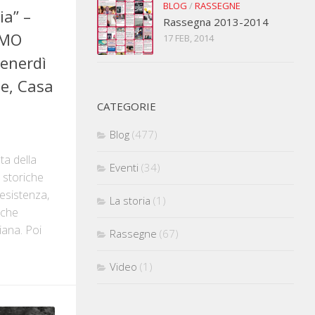
BLOG
/
RASSEGNE
ia” –
Rassegna 2013-2014
SMO
17 FEB, 2014
venerdì
le, Casa
CATEGORIE
Blog
(477)
ta della
Eventi
(34)
e storiche
esistenza,
La storia
(1)
 che
iana. Poi
Rassegne
(67)
Video
(1)