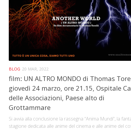
BLOG
20 MAR, 2022
film: UN ALTRO MONDO di Thomas Torel
giovedì 24 marzo, ore 21.15, Ospitale C
delle Associazioni, Paese alto di
Grottammare
Si avvia alla conclusione la rassegna “Anima Mundi”, la fant
stagione dedicata alle anime del cinema e alle anime del c