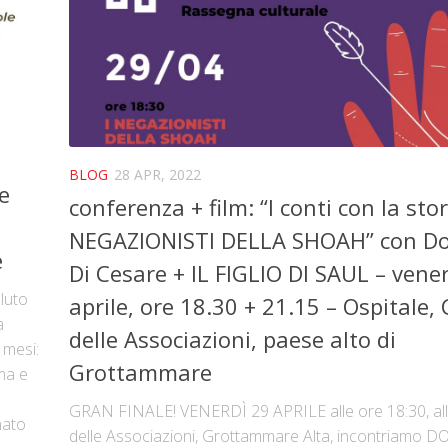
BLOG
28 APR, 2022
e
conferenza + film: “I conti con la stori
NEGAZIONISTI DELLA SHOAH” con Do
e
Di Cesare + IL FIGLIO DI SAUL – vene
luto
aprile, ore 18.30 + 21.15 – Ospitale,
a
delle Associazioni, paese alto di
 mesi:
Grottammare
ma e
GRAN FINALE! VENERDÌ 29 APRILE alle ore 18:30, all
nato
delle Associazioni, Grottammare Alta, incontriamo