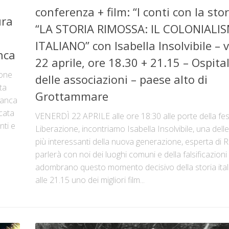
conferenza + film: “I conti con la stor
ura
“LA STORIA RIMOSSA: IL COLONIALI
ITALIANO” con Isabella Insolvibile – 
nca
22 aprile, ore 18.30 + 21.15 – Ospita
ione
delle associazioni – paese alto di
ta
Grottammare
ranca
cata
VENERDÌ 22 APRILE alle ore 18:30 alle porte della fes
nti e
Liberazione, incontriamo Isabella Insolvibile, una dell
più interessanti della nuova generazione, esperta di R
parlerà con noi dei luoghi comuni e della falsificazioni
adombrano questo momento decisivo della storia ital
alle 21.15 uno dei migliori film...